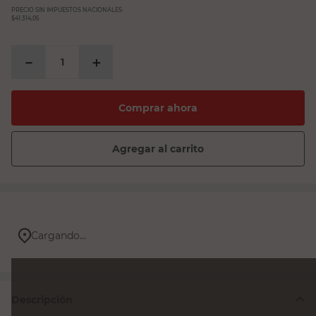
PRECIO SIN IMPUESTOS NACIONALES:
$41.314,05
－
＋
Comprar ahora
Agregar al carrito
Cargando...
Descripción