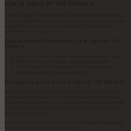
Lija al Agua N° 150 Doble A
La lija al agua N° 150 Doble A es el material perfecto para
lograr acabados finos en tus trabajos de pulido. Su grano
específico te permite obtener superficies suaves y
uniformes en cada proyecto.
Características Destacadas Lija al Agua N° 150
Doble A
Grano 150, óptimo para trabajos de acabado fino
Fabricación nacional de calidad garantizada
Peso liviano de 0.1 Kg para fácil manipulación
Presentación en hojas de color rojo
Por qué nos gusta la Lija al Agua N° 150 Doble A
Esta lija es el material ideal para trabajos que requieren
un acabado profesional. Su calidad nacional y su grano
específico te permiten lograr superficies perfectamente
pulidas, mientras que su peso liviano facilita el trabajo
manual prolongado.
Hacé ahora tu compra con retiro en el punto de entrega
más próximo o envío a domicilio.