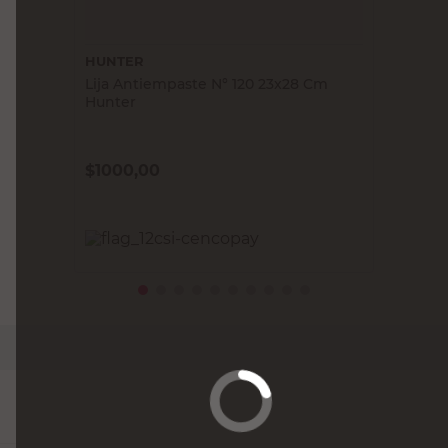
HUNTER
Lija Antiempaste N° 120 23x28 Cm
Hunter
$
1000,00
PRECIO SIN IMPUESTOS NACIONALES:
$826,45
Agregar al carrito