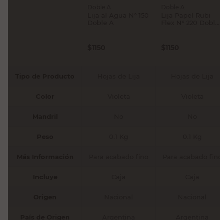
Doble A
Doble A
Lija al Agua N° 150
Lija Papel Rubi
Doble A
Flex N° 220 Doble
A
$
1150
$
1150
Tipo de Producto
Hojas de Lija
Hojas de Lija
Color
Violeta
Violeta
Mandril
No
No
Peso
0.1 Kg
0.1 Kg
Más Información
Para acabado fino
Para acabado fin
Incluye
Caja
Caja
Origen
Nacional
Nacional
País de Origen
Argentina
Argentina