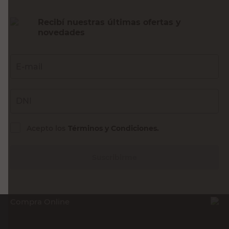
Recibí nuestras últimas ofertas y
novedades
E-mail
DNI
Acepto los
Términos y Condiciones.
Suscribirme
Compra Online