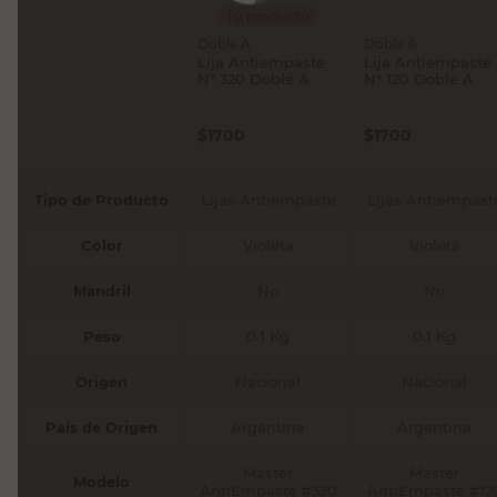
Tu producto
Doble A
Doble A
Lija Antiempaste
Lija Antiempaste
N° 320 Doble A
N° 120 Doble A
$
1700
$
1700
Tipo de Producto
Lijas Antiempaste
Lijas Antiempast
Color
Violeta
Violeta
Mandril
No
No
Peso
0.1 Kg
0.1 Kg
Origen
Nacional
Nacional
País de Origen
Argentina
Argentina
Master
Master
Modelo
AntiEmpaste #320
AntiEmpaste #12