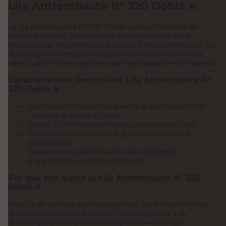
Lija Antiempaste N° 320 Doble A
La lija antiempaste N° 320 Doble A es un material de
primera calidad, desarrollado especialmente para
trabajos que requieren un acabado fino y profesional. Su
tecnología antiempaste te permite trabajar de forma
continua sin interrupciones por acumulación de material.
Características Destacadas Lija Antiempaste N°
320 Doble A
Diseño antiempaste que evita la acumulación de
residuos durante el lijado
Grano 320 ideal para trabajos de acabado fino
Fabricación nacional que garantiza calidad y
durabilidad
Presentación práctica en caja para mejor
organización y almacenamiento
Por qué nos gusta la Lija Antiempaste N° 320
Doble A
Esta lija se destaca por su capacidad para mantener su
rendimiento durante todo el trabajo, gracias a su
tecnología antiempaste. Vas a poder realizar tus