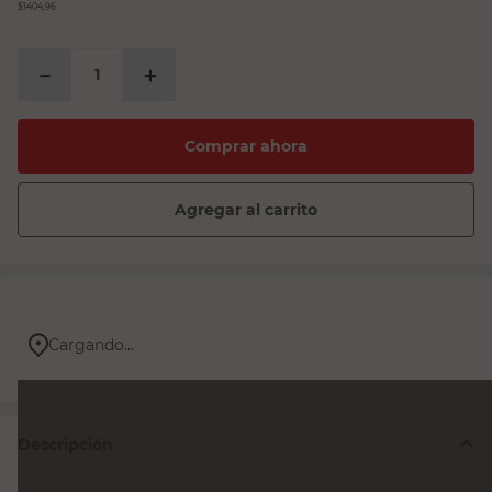
$1404,96
－
＋
Comprar ahora
Agregar al carrito
Cargando...
Descripción