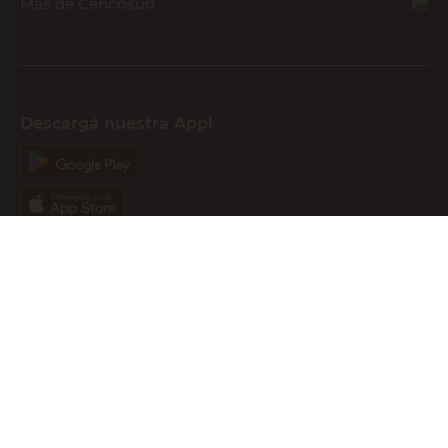
novedades
E-mail
DNI
Acepto los
Términos y Condiciones.
Suscribirme
Compra Online
Easy