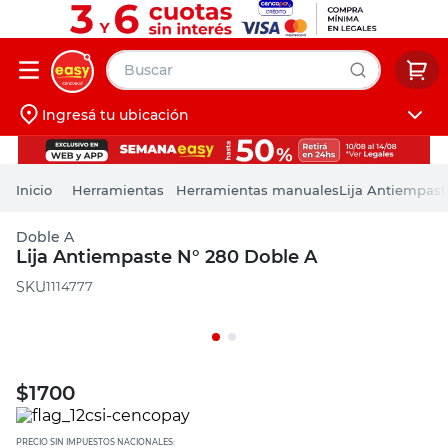
Buscar
Ingresá tu ubicación
muebles
Iniciá sesión
pintura
Herramientas
Herramientas manuales
Lija Antiempast
escritorio
Doble A
puertas
Lija Antiempaste N° 280 Doble A
placard
:
1114777
$
1700
PRECIO SIN IMPUESTOS NACIONALES: