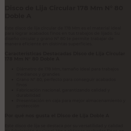
Disco de Lija Circular 178 Mm N° 80
Doble A
Este disco de lija circular de 178 Mm es el material ideal
para lograr acabados finos en tus trabajos de lijado. Su
diseño circular y grano N° 80 te permite trabajar de
manera eficiente en distintas superficies.
Características Destacadas Disco de Lija Circular
178 Mm N° 80 Doble A
Diámetro de 178 Mm, tamaño ideal para trabajos
medianos y grandes
Grano N° 80, perfecto para conseguir acabados
finos
Fabricación nacional, garantizando calidad y
durabilidad
Presentación en caja para mejor almacenamiento y
protección
Por qué nos gusta el Disco de Lija Doble A
Este disco de lija se destaca por su versatilidad y calidad
de fabricación nacional. Vas a obtener acabados finos en