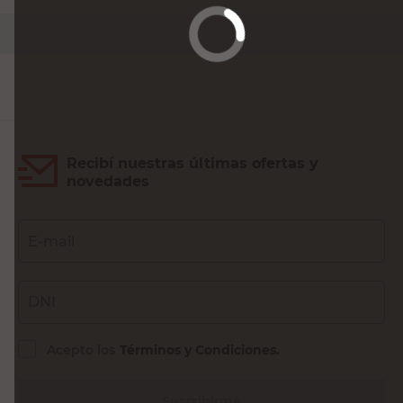
PRECIO SIN IMPUESTOS NACIONALES:
$4008,27
Agregar al carrito
Recibí nuestras últimas ofertas y
novedades
E-mail
DNI
Acepto los
Términos y Condiciones.
Suscribirme