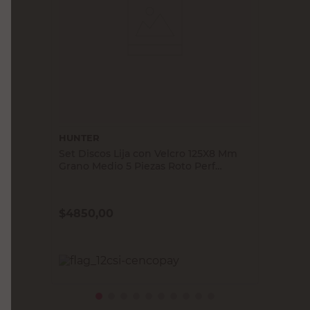
HUNTER
Set Discos Lija con Velcro 125X8 Mm
Grano Medio 5 Piezas Roto Perf
Hunter
$
4850,00