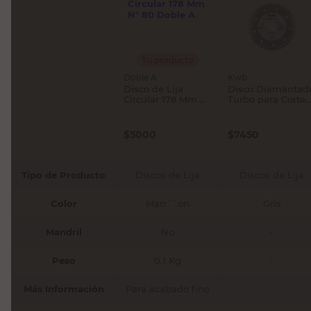
Tu producto
Doble A
Kwb
Disco de Lija
Disco Diamantad
Circular 178 Mm N°
Turbo para Corte
80 Doble A
115 x 22,23 Mm
Silver Line Kwb
$
5000
$
7450
Tipo de Producto
Discos de Lija
Discos de Lija
Color
Marr´´on
Gris
Mandril
No
-
Peso
0.1 Kg
-
Más Información
Para acabado fino
-