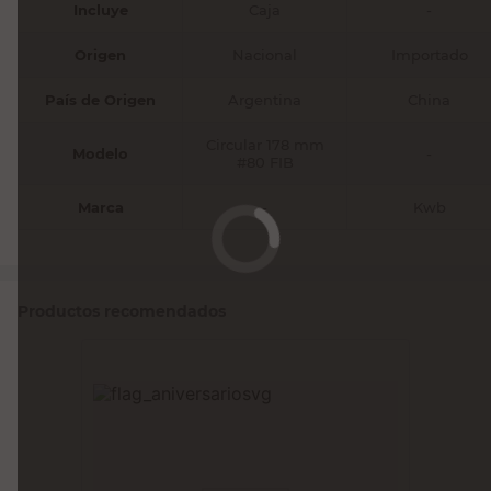
Incluye
Caja
-
Origen
Nacional
Importado
País de Origen
Argentina
China
Circular 178 mm
Modelo
-
#80 FIB
Marca
-
Kwb
Productos recomendados