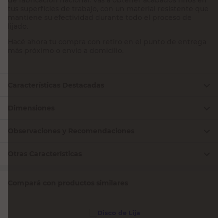
tus superficies de trabajo, con un material resistente que
mantiene su efectividad durante todo el proceso de
lijado.
Hacé ahora tu compra con retiro en el punto de entrega
más próximo o envío a domicilio.
Características Destacadas
Dimensiones
Observaciones y Recomendaciones
Otras Características
Compará con productos similares