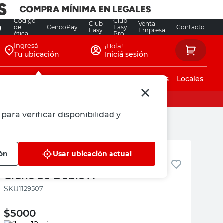
Código
Club
Club
Venta
de
CencoPay
Easy
Contacto
Easy
Empresa
ética
Pro
Ingresá
¡Hola!
Tu ubicación
Iniciá sesión
Servicios de instalaciones
Locales
para verificar disponibilidad y
Doble A
ión
Usar ubicación actual
Disco de Lija Circular 178 Mm
Grano 50 Doble A
:
1129507
$
5000