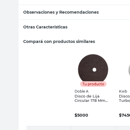
Observaciones y Recomendaciones
Otras Características
Compará con productos similares
Tu producto
Doble A
Kwb
Disco de Lija
Disc
Circular 178 Mm
Turbo
Grano 50 Doble A
115 x
Silve
$
5000
$
745