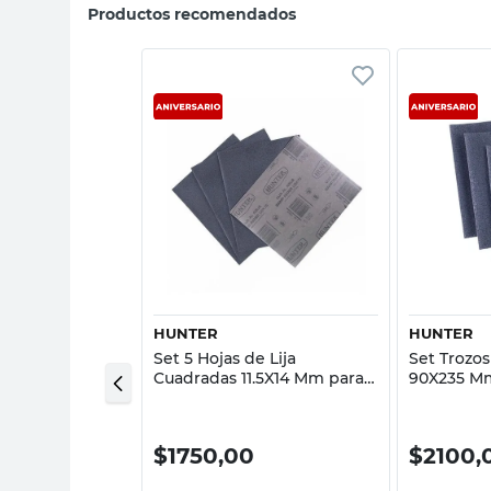
Productos recomendados
sta rápida
Vista rápida
HUNTER
HUNTER
 Banda 75x533
Set 5 Hojas de Lija
Set Trozos
Un X440 Bosch
Cuadradas 11.5X14 Mm para
90X235 Mm
Máquina Eléctrica Hunter
Piezas Hu
00
$
1750,00
$
2100,