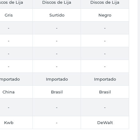
scos de Lija
Discos de Lija
Discos de Lija
Gris
Surtido
Negro
-
-
-
-
-
-
-
-
-
-
-
-
Importado
Importado
Importado
China
Brasil
Brasil
-
-
-
Kwb
-
DeWalt