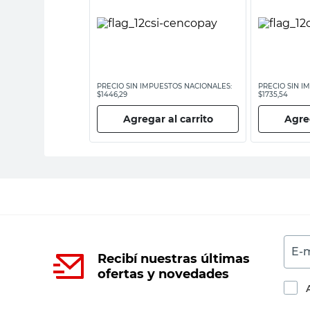
ESTOS NACIONALES:
PRECIO SIN IMPUESTOS NACIONALES:
PRECIO SIN I
$1446,29
$1735,54
 al carrito
Agregar al carrito
Agreg
E-m
Recibí nuestras últimas
ofertas y novedades