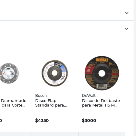
Bosch
DeWalt
o Diamantado
Disco Flap
Disco de Desbaste
 para Corte
Standard para
para Metal 115 Mm
 22,23 Mm
Metal 115 Mm G80
x 6.3 Mm DeWalt
r Line Kwb
Zirconio Bosch
0
$
4350
$
3000