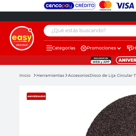
¿Qué estás buscando?
Categorías
Promociones
H
muebles
pintura
Herramientas
Accesorios
Disco de Lija Circular
escritorio
puertas
placard
sillon
espejo