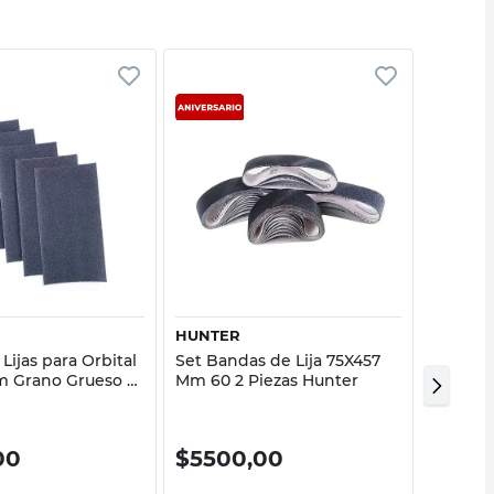
Vista rápida
Vista rápida
HUNTER
HUNTE
 Lijas para Orbital
Set Bandas de Lija 75X457
Set Dis
 Grano Grueso 5
Mm 60 2 Piezas Hunter
125 Mm 
nter
Hunter
00
$
5500,00
$
485