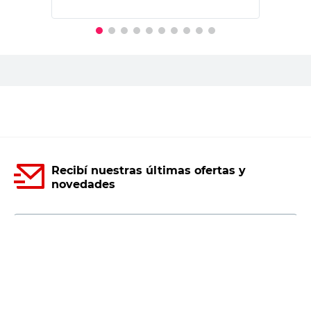
PRECIO SIN IMPUESTOS NACIONALES:
$1805,43
Agregar al carrito
Recibí nuestras últimas ofertas y
novedades
E-mail
DNI