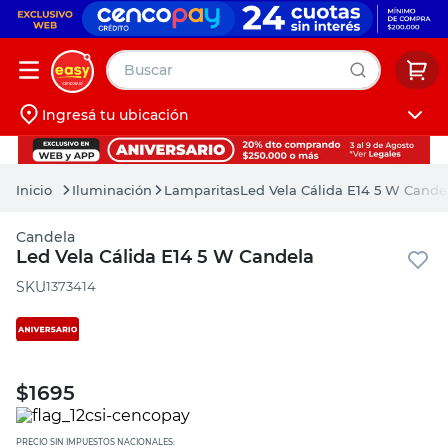
Buscar
Ingresá tu ubicación
muebles
Iniciá sesión
pintura
Iluminación
Lamparitas
Led Vela Cálida E14 5 W Cande
escritorio
Candela
puertas
Led Vela Cálida E14 5 W Candela
placard
:
1373414
$
1695
PRECIO SIN IMPUESTOS NACIONALES: