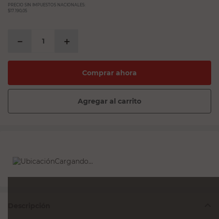
PRECIO SIN IMPUESTOS NACIONALES:
$17.190,05
－
＋
Comprar ahora
Agregar al carrito
Cargando...
Descripción