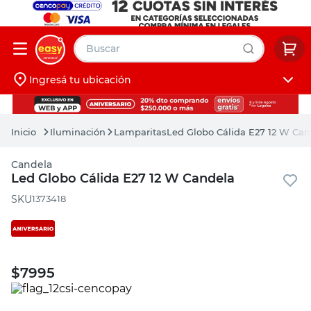
Buscar
Ingresá tu ubicación
muebles
Iniciá sesión
pintura
Iluminación
Lamparitas
Led Globo Cálida E27 12 W Can
escritorio
Candela
puertas
Led Globo Cálida E27 12 W Candela
placard
:
1373418
$
7995