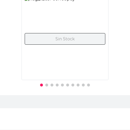
CANDELA
Pack Led Luz Fría E27 10 W x3 Candela
$
3995,00
PRECIO SIN IMPUESTOS NACIONALES:
$3615,39
Agregar al carrito