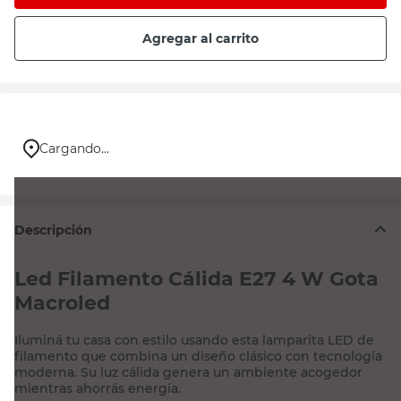
Agregar al carrito
Cargando...
Descripción
Led Filamento Cálida E27 4 W Gota
Macroled
Iluminá tu casa con estilo usando esta lamparita LED de
filamento que combina un diseño clásico con tecnología
moderna. Su luz cálida genera un ambiente acogedor
mientras ahorrás energía.