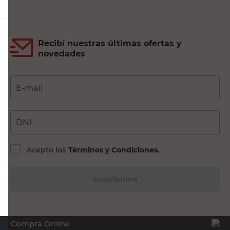
Recibí nuestras últimas ofertas y
novedades
E-mail
DNI
Acepto los
Términos y Condiciones.
Suscribirme
Compra Online