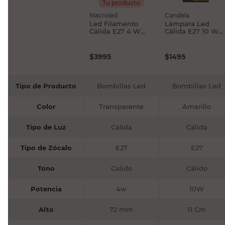
Tu producto
Macroled
Candela
Led Filamento
Lámpara Led
Cálida E27 4 W
Cálida E27 10 W
Gota Macroled
Candela
$
3995
$
1495
Tipo de Producto
Bombillas Led
Bombillas Led
Color
Transparente
Amarillo
Tipo de Luz
Cálida
Cálida
Tipo de Zócalo
E27
E27
Tono
Calido
Cálido
Potencia
4w
10W
Alto
72 mm
11 Cm