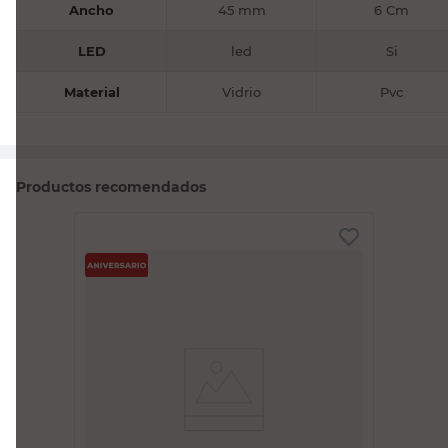
Ancho
45 mm
6 Cm
LED
led
Si
Material
Vidrio
Pvc
Productos recomendados