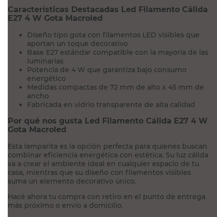
Características Destacadas Led Filamento Cálida
E27 4 W Gota Macroled
Diseño tipo gota con filamentos LED visibles que
aportan un toque decorativo
Base E27 estándar compatible con la mayoría de las
luminarias
Potencia de 4 W que garantiza bajo consumo
energético
Medidas compactas de 72 mm de alto x 45 mm de
ancho
Fabricada en vidrio transparente de alta calidad
Por qué nos gusta Led Filamento Cálida E27 4 W
Gota Macroled
Esta lamparita es la opción perfecta para quienes buscan
combinar eficiencia energética con estética. Su luz cálida
va a crear el ambiente ideal en cualquier espacio de tu
casa, mientras que su diseño con filamentos visibles
suma un elemento decorativo único.
Hacé ahora tu compra con retiro en el punto de entrega
más próximo o envío a domicilio.