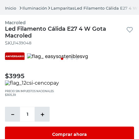
Iluminación
Lamparitas
Led Filamento Cálida E27 4 W
Macroled
Led Filamento Cálida E27 4 W Gota
Macroled
:
1439048
$
3995
PRECIO SIN IMPUESTOS NACIONALES:
$3615,39
－
＋
Comprar ahora