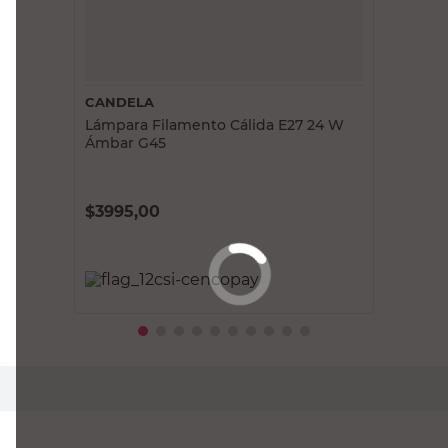
CANDELA
Lámpara Filamento Cálida E27 24 W
Ámbar G45
$
3995,00
PRECIO SIN IMPUESTOS NACIONALES:
$3615,39
Agregar al carrito