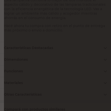
aspecto cálido y decorativo de las lámparas tradicionales
con la eficiencia energética de la tecnología LED. Vas a
lograr un ambiente más cálido y acogedor mientras
ahorrás en el consumo de energía.
Hacé ahora tu compra con retiro en el punto de entrega
más próximo o envío a domicilio.
Características Destacadas
Dimensiones
Funciones
Materiales
Otras Características
Compará con productos similares