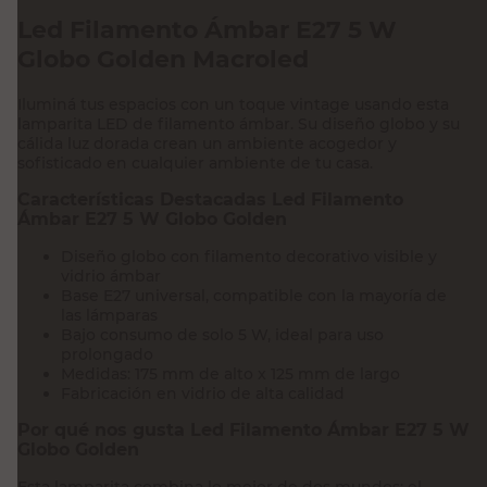
Led Filamento Ámbar E27 5 W
Globo Golden Macroled
Iluminá tus espacios con un toque vintage usando esta
lamparita LED de filamento ámbar. Su diseño globo y su
cálida luz dorada crean un ambiente acogedor y
sofisticado en cualquier ambiente de tu casa.
Características Destacadas Led Filamento
Ámbar E27 5 W Globo Golden
Diseño globo con filamento decorativo visible y
vidrio ámbar
Base E27 universal, compatible con la mayoría de
las lámparas
Bajo consumo de solo 5 W, ideal para uso
prolongado
Medidas: 175 mm de alto x 125 mm de largo
Fabricación en vidrio de alta calidad
Por qué nos gusta Led Filamento Ámbar E27 5 W
Globo Golden
Esta lamparita combina lo mejor de dos mundos: el