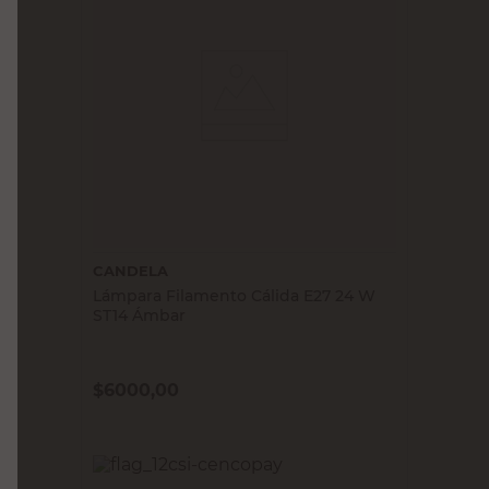
CANDELA
Lámpara Filamento Cálida E27 24 W
ST14 Ámbar
$
6000,00