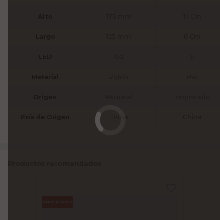
Alto
175 mm
11 Cm
Largo
125 mm
6 Cm
LED
led
Si
Material
Vidrio
Pvc
Origen
Nacional
Importado
País de Origen
China
China
Productos recomendados