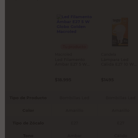
Tu producto
Macroled
Candela
Led Filamento
Lámpara Led
Ámbar E27 5 W
Cálida E27 10 W
Globo Golden
Candela
Macroled
$
18.995
$
1495
Tipo de Producto
Bombillas Led
Bombillas Led
Color
Amarillo
Amarillo
Tipo de Zócalo
E27
E27
Tono
Ambar
Cálido