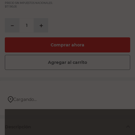
PRECIO SIN IMPUESTOS NACIONALES:
$17.190,05
－
＋
Comprar ahora
Agregar al carrito
Cargando...
Descripción