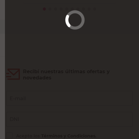
PRECIO SIN IMPUESTOS NACIONALES:
$5429,87
Agregar al carrito
Recibí nuestras últimas ofertas y
novedades
E-mail
DNI
Acepto los
Términos y Condiciones.