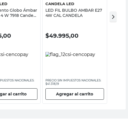
LED
CANDELA LED
MACRO
ento Globo Ámbar
LED FIL BULBO AMBAR E27
Led Fil
7 4 W 7918 Candela
4W CAL CANDELA
Bulbo 
5,00
$
49.995,00
$
549
MPUESTOS NACIONALES:
PRECIO SIN IMPUESTOS NACIONALES:
PRECIO SI
$41.318,19
$4972,86
ar al carrito
Agregar al carrito
Ag