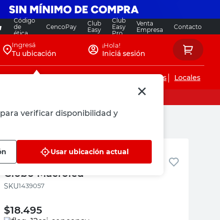
Código
Club
Club
Venta
de
CencoPay
Easy
Contacto
Easy
Empresa
ética
Pro
Ingresá
¡Hola!
Tu ubicación
Iniciá sesión
Servicios de instalaciones
Locales
para verificar disponibilidad y
Macroled
ón
Usar ubicación actual
Led Filamento Fría E27 8 W
Globo Macroled
:
1439057
$
18.495