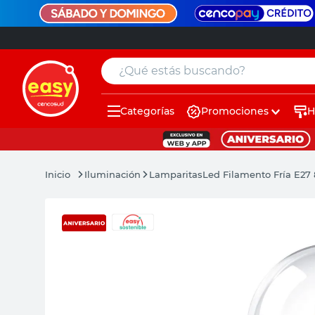
¿Qué estás buscando?
Categorías
Promociones
H
muebles
pintura
Iluminación
Lamparitas
Led Filamento Fría E27
escritorio
puertas
placard
espejo
sillas