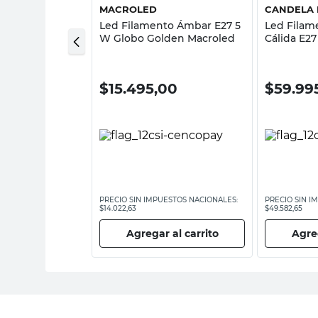
MACROLED
CANDELA 
o Cálida E27 4
Led Filamento Ámbar E27 5
Led Filam
W Globo Golden Macroled
Cálida E2
Led
0
$
15.495,00
$
59.99
ESTOS NACIONALES:
PRECIO SIN IMPUESTOS NACIONALES:
PRECIO SIN I
$14.022,63
$49.582,65
 al carrito
Agregar al carrito
Agreg