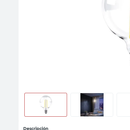
sillon
vanitory
ceramica
Descripción