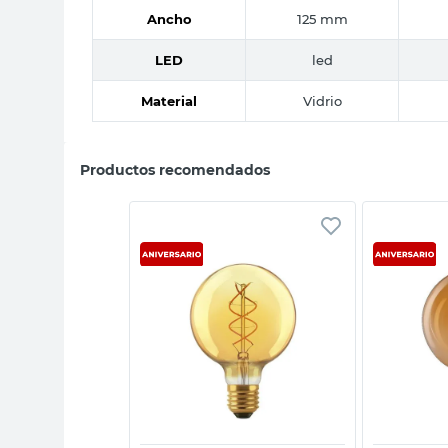
Ancho
125 mm
LED
led
Material
Vidrio
Productos recomendados
sta rápida
Vista rápida