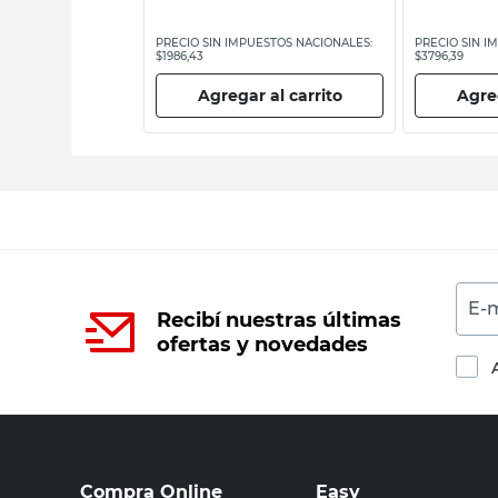
ESTOS NACIONALES:
PRECIO SIN IMPUESTOS NACIONALES:
PRECIO SIN I
$1986,43
$3796,39
 al carrito
Agregar al carrito
Agreg
E-m
Recibí nuestras últimas
ofertas y novedades
Compra Online
Easy