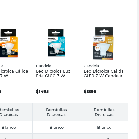
la
Candela
Candela
icroica Cálida
Led Dicroica Luz
Led Dicroica Cálida
 7 W
Fría GU10 7 W
GU10 7 W Candela
ilada
Candela
ela
5
$
1495
$
1895
Bombillas
Bombillas
Bombillas
Dicroicas
Dicroicas
Dicroicas
Blanco
Blanco
Blanco