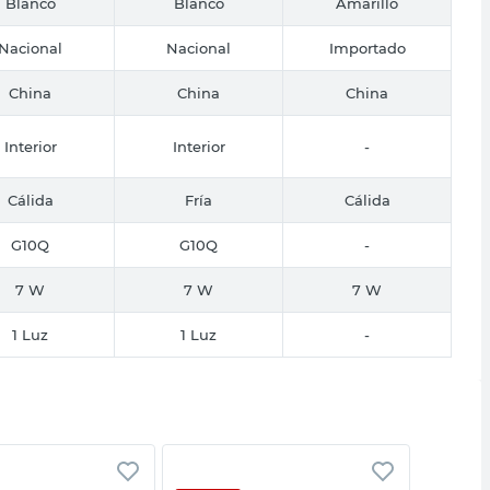
Blanco
Blanco
Amarillo
Nacional
Nacional
Importado
China
China
China
Interior
Interior
-
Cálida
Fría
Cálida
G10Q
G10Q
-
7 W
7 W
7 W
1 Luz
1 Luz
-