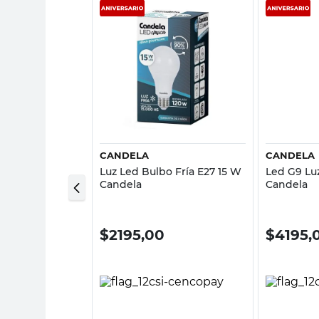
sta rápida
Vista rápida
CANDELA
CANDELA
R7S Luz Cálida
Luz Led Bulbo Fría E27 15 W
Led G9 Luz
Sica
Candela
Candela
00
$
2195,00
$
4195,