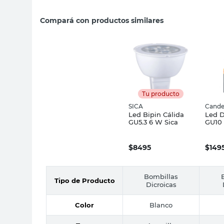
Compará con productos similares
Tu producto
SICA
Cande
Led Bipin Cálida
Led D
GU5.3 6 W Sica
GU10
Esmer
Cand
$
8495
$
149
Bombillas
Tipo de Producto
Dicroicas
Color
Blanco