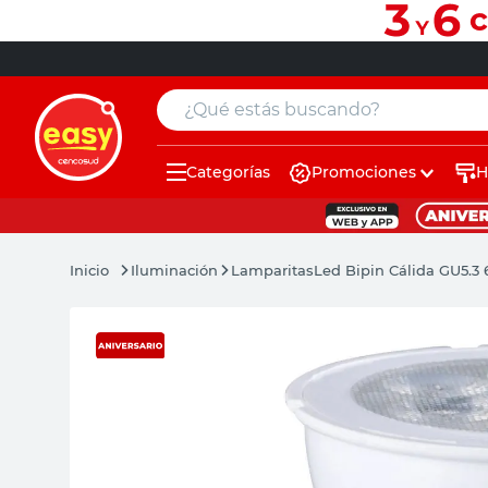
¿Qué estás buscando?
Categorías
Promociones
H
muebles
pintura
Iluminación
Lamparitas
Led Bipin Cálida GU5.3 
escritorio
puertas
placard
sillon
espejo