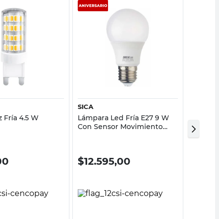
Vista rápida
Vista rápida
SICA
LEDVA
 Fría 4.5 W
Lámpara Led Fría E27 9 W
Led Bul
Con Sensor Movimiento
Ledvan
SICA
00
$
12.595,00
$
959