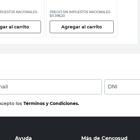
MPUESTOS NACIONALES:
PRECIO SIN IMPUESTOS NACIONALES:
PRECIO SI
$11.398,20
$8683,26
ar al carrito
Agregar al carrito
Ag
ail
DNI
Acepto los
Términos y Condiciones.
Ayuda
Más de Cencosud