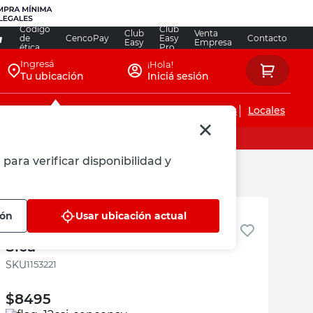
Código
Club
Club
Venta
de
CencoPay
Easy
Contacto
Easy
Empresa
ética
Pro
Ingresá
¡Hola!
Tu ubicación
Iniciá sesión
Servicios de instalaciones
Locales
para verificar disponibilidad y
SICA
ión
Usar ubicación actual
Led Bipin Cálida GU5.3 6 W
Sica
:
1153221
$
8495