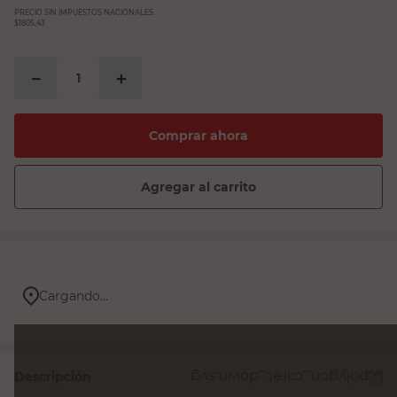
PRECIO SIN IMPUESTOS NACIONALES:
$1805,43
－
＋
Comprar ahora
Agregar al carrito
Cargando...
Descripción