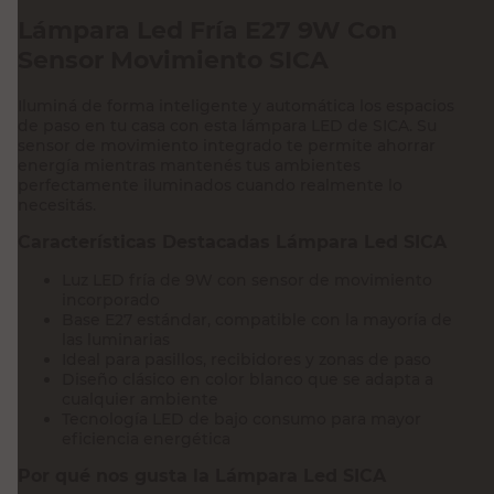
Lámpara Led Fría E27 9W Con
Sensor Movimiento SICA
Iluminá de forma inteligente y automática los espacios
de paso en tu casa con esta lámpara LED de SICA. Su
sensor de movimiento integrado te permite ahorrar
energía mientras mantenés tus ambientes
perfectamente iluminados cuando realmente lo
necesitás.
Características Destacadas Lámpara Led SICA
Luz LED fría de 9W con sensor de movimiento
incorporado
Base E27 estándar, compatible con la mayoría de
las luminarias
Ideal para pasillos, recibidores y zonas de paso
Diseño clásico en color blanco que se adapta a
cualquier ambiente
Tecnología LED de bajo consumo para mayor
eficiencia energética
Por qué nos gusta la Lámpara Led SICA