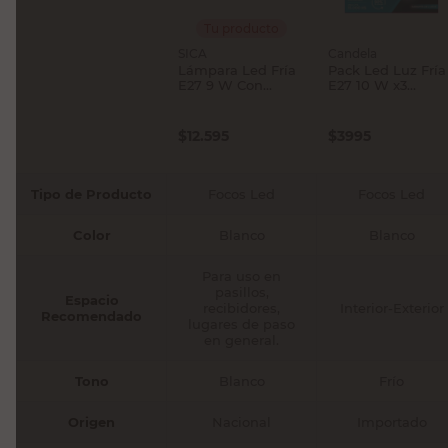
Tu producto
SICA
Candela
Lámpara Led Fría
Pack Led Luz Fría
E27 9 W Con
E27 10 W x3
Sensor
Candela
Movimiento SICA
$
12.595
$
3995
Tipo de Producto
Focos Led
Focos Led
Color
Blanco
Blanco
Para uso en
pasillos,
Espacio
recibidores,
Interior-Exterior
Recomendado
lugares de paso
en general.
Tono
Blanco
Frío
Origen
Nacional
Importado