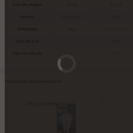
País de Origen
China
China
Modelo
Clásico E27
Ll10F
Embalaje
Caja
11X15X6 Cm
Tipo de Luz
-
Fría
Tipo de Zócalo
-
E27
Productos recomendados