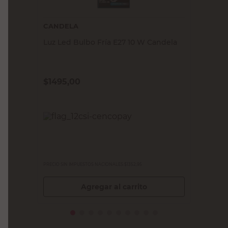
CANDELA
Luz Led Bulbo Fría E27 10 W Candela
$
1495,00
PRECIO SIN IMPUESTOS NACIONALES:
$1352,95
Agregar al carrito