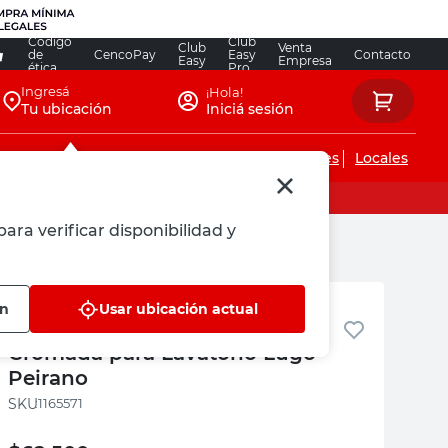
Código
Club
Club
Venta
de
CencoPay
Easy
Contacto
Easy
Empresa
ética
Pro
Ingresá
¡Hola!
Tu ubicación
Iniciá sesión
Servicios de instalaciones
Locales
ara verificar disponibilidad y
Peirano
ón
Usar ubicación actual
Grifería Monocomando
Cromada para Lavatorio Lugo
Peirano
:
1165571