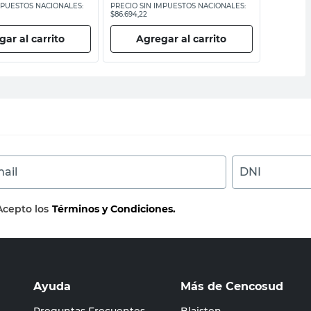
MPUESTOS NACIONALES:
PRECIO SIN IMPUESTOS NACIONALES:
PRECIO SI
$86.694,22
$95.950,42
ar al carrito
Agregar al carrito
Ag
ail
DNI
Acepto los
Términos y Condiciones.
Ayuda
Más de Cencosud