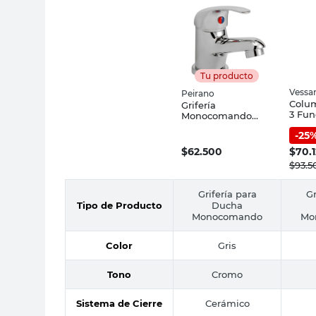
Tu producto
Vessan
Peirano
Colu
Grifería
3 Fun
Monocomando
Cm C
Cromada para
-
25
Vessa
Lavatorio Lugo
Peirano
$
62.500
$
70.
$
93.5
Grifería para
Gr
Tipo de Producto
Ducha
Monocomando
Mo
Color
Gris
Tono
Cromo
Sistema de Cierre
Cerámico