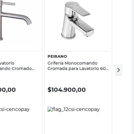
Vista rápida
Vista rápida
PEIRANO
PEIRAN
avatorio
Grifería Monocomando
Griferí
ando Cromado
Cromada para Lavatorio 60-
Bimand
azza
193 Peirano
Valenci
00,00
$
104.900,00
$
116.