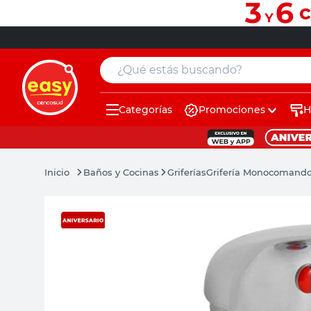
¿Qué estás buscando?
Categorías
Promociones
H
muebles
pintura
Baños y Cocinas
Griferías
Grifería Monocomando
escritorio
puertas
placard
sillon
espejo