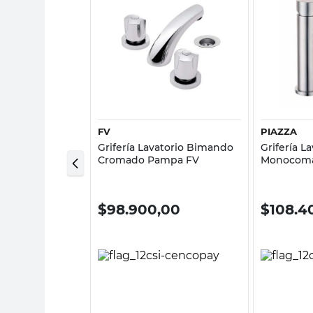
sta rápida
Vista rápida
FV
PIAZZA
a Ducha
Grifería Lavatorio Bimando
Grifería L
do Cromado
Cromado Pampa FV
Monocom
Sensus Pi
0,00
$
98.900,00
$
108.4