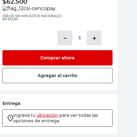
$
62.500
PRECIO SIN IMPUESTOS NACIONALES:
$51.652,90
－
＋
Comprar ahora
Agregar al carrito
Entrega
Ingresá tu
ubicación
para ver todas las
opciones de entrega