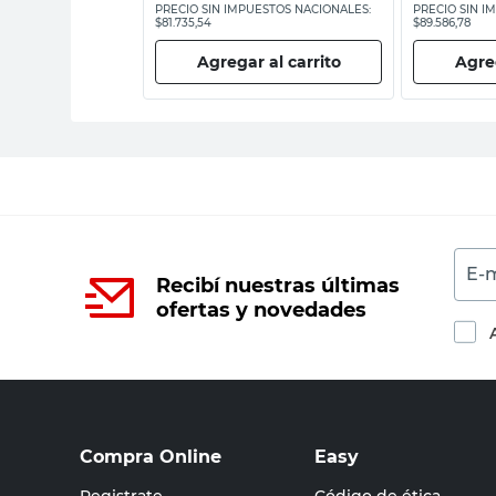
ESTOS NACIONALES:
PRECIO SIN IMPUESTOS NACIONALES:
PRECIO SIN I
$81.735,54
$89.586,78
 al carrito
Agregar al carrito
Agreg
E-m
Recibí nuestras últimas
ofertas y novedades
Compra Online
Easy