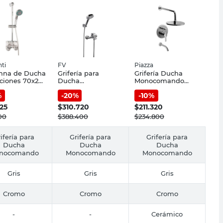
ti
FV
Piazza
mna de Ducha
Grifería para
Grifería Ducha
ciones 70x20
Ducha
Monocomando
romado
Monocomando
Cromado Emblem
%
-
20
%
-
10
%
nti
Cromado Epuyen
Piazza
FV
125
$
310.720
$
211.320
00
$
388.400
$
234.800
ifería para
Grifería para
Grifería para
Ducha
Ducha
Ducha
nocomando
Monocomando
Monocomando
Gris
Gris
Gris
Cromo
Cromo
Cromo
-
-
Cerámico