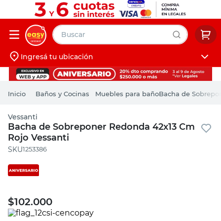
Buscar
Ingresá tu ubicación
muebles
Iniciá sesión
pintura
Baños y Cocinas
Muebles para baño
Bacha de Sobrepon
escritorio
Vessanti
puertas
Bacha de Sobreponer Redonda 42x13 Cm
Rojo Vessanti
placard
:
1253386
$
102.000