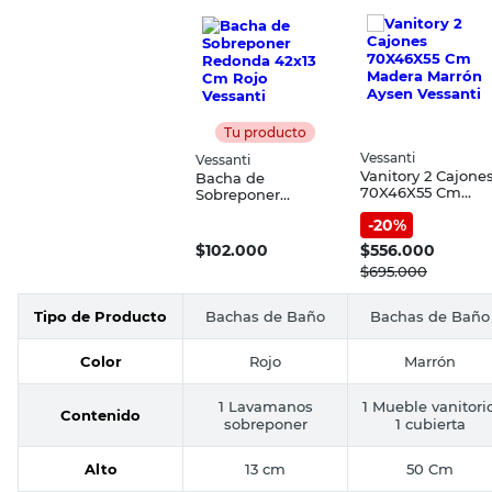
Tu producto
Vessanti
Vessanti
Vanitory 2 Cajone
Bacha de
70X46X55 Cm
Sobreponer
Madera Marrón
Redonda 42x13 Cm
-
20
%
Aysen Vessanti
Rojo Vessanti
$
102.000
$
556.000
$
695.000
Tipo de Producto
Bachas de Baño
Bachas de Baño
Color
Rojo
Marrón
1 Lavamanos
1 Mueble vanitorio
Contenido
sobreponer
1 cubierta
Alto
13 cm
50 Cm