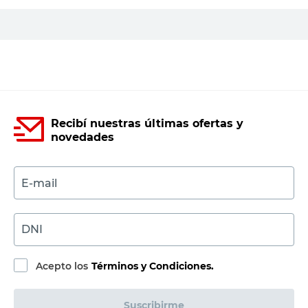
Vanitory 2 Cajones 1 Puerta 81x61x46,7
Cm Aglomerado Blanco Amube
20%
$
$