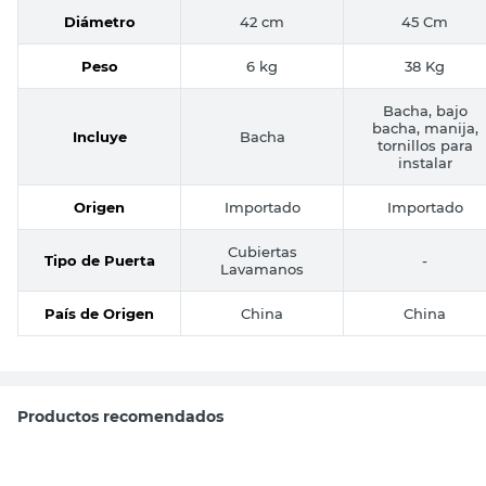
Diámetro
42 cm
45 Cm
Peso
6 kg
38 Kg
Bacha, bajo
bacha, manija,
Incluye
Bacha
tornillos para
instalar
Origen
Importado
Importado
Cubiertas
Tipo de Puerta
-
Lavamanos
País de Origen
China
China
Productos recomendados