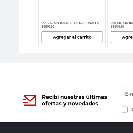
ESTOS NACIONALES:
PRECIO SIN IMPUESTOS NACIONALES:
PRECIO SIN I
$8801,66
$9504,14
 al carrito
Agregar al carrito
Agreg
E-m
Recibí nuestras últimas
ofertas y novedades