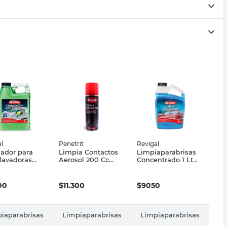
l
Penetrit
Revigal
ador para
Limpia Contactos
Limpiaparabrisas
lavadoras
Aerosol 200 Cc
Concentrado 1 Lt
a Activa 1 L
Penetrit
Revigal
al
00
$
11.300
$
9050
iaparabrisas
Limpiaparabrisas
Limpiaparabrisas