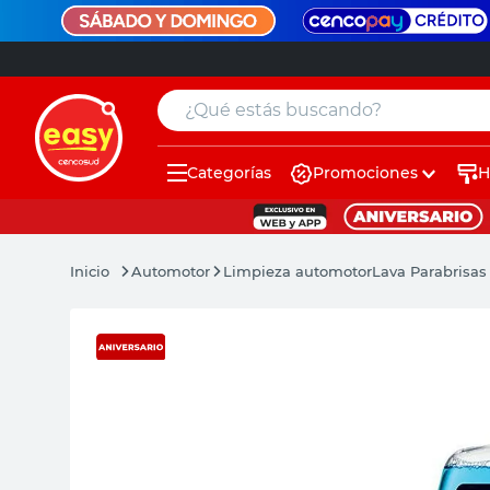
¿Qué estás buscando?
Categorías
Promociones
H
muebles
pintura
Automotor
Limpieza automotor
Lava Parabrisas
escritorio
puertas
placard
sillon
espejo