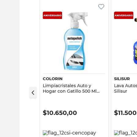
sta rápida
Vista rápida
COLORIN
SILISUR
sas
Limpiacristales Auto y
Lava Autos
 580 Cc Revigal
Hogar con Gatillo 500 Ml
Silisur
Autopolish
0
$
10.650,00
$
11.50