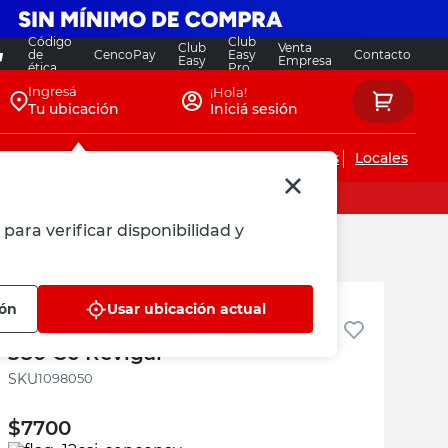
Código
Club
Club
Venta
de
CencoPay
Easy
Contacto
Easy
Empresa
ética
Pro
Ingresá
¡Hola!
Tu ubicación
Iniciá sesión
Servicios de instalaciones
Locales
para verificar disponibilidad y
Revigal
ión
Usar ubicación actual
Lava Parabrisas Concentrado
580 Cc Revigal
:
1098050
$
7700