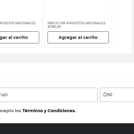
MPUESTOS NACIONALES:
PRECIO SIN IMPUESTOS NACIONALES:
PRECIO SI
$7190,09
$15.578,52
ar al carrito
Agregar al carrito
Ag
ail
DNI
Acepto los
Términos y Condiciones.