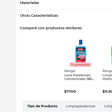
Materiales
Otras Características
Compará con productos similares
Tu producto
Revigal
Reviga
Lava Parabrisas
Limpi
Concentrado 580
Hidro
Cc Revigal
Espum
Revig
$
7700
$
11.9
Tipo de Producto
Limpiaparabrisas
Limp