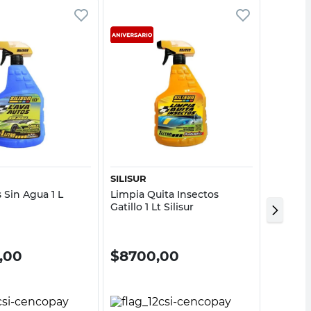
Vista rápida
Vista rápida
SILISUR
3D
 Sin Agua 1 L
Limpia Quita Insectos
Limpiad
Gatillo 1 Lt Silisur
470 Ml 
0,00
$
8700,00
$
18.