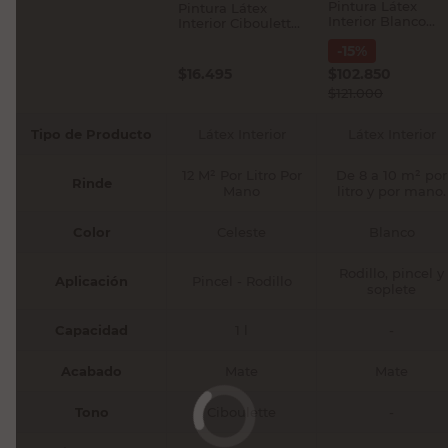
Pintura Látex
Pintura Látex
Interior Blanco
Interior Ciboulette
Mate 25 Kg Venier
Mate 1 Lt Colorin
-
15
%
Living
$
16.495
$
102.850
$
121.000
Tipo de Producto
Látex Interior
Látex Interior
12 M² Por Litro Por
De 8 a 10 m² por
Rinde
Mano
litro y por mano.
Color
Celeste
Blanco
Rodillo, pincel y
Aplicación
Pincel - Rodillo
soplete
Capacidad
1 l
-
Acabado
Mate
Mate
Tono
Ciboulette
-