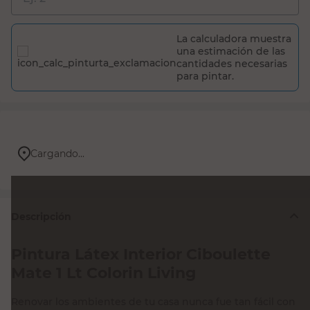
La calculadora muestra
una estimación de las
cantidades necesarias
para pintar.
Cargando...
Descripción
Pintura Látex Interior Ciboulette
Mate 1 Lt Colorin Living
Renovar los ambientes de tu casa nunca fue tan fácil con