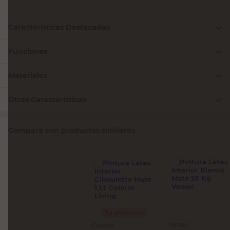
Características Destacadas
Funciones
Materiales
Otras Características
Compará con productos similares
Tu producto
Venier
Colorin