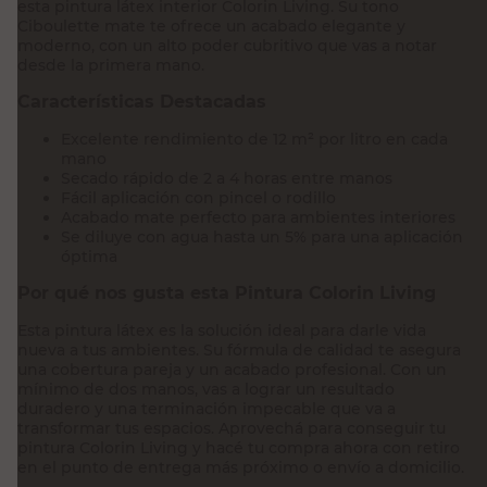
esta pintura látex interior Colorin Living. Su tono
Ciboulette mate te ofrece un acabado elegante y
moderno, con un alto poder cubritivo que vas a notar
desde la primera mano.
Características Destacadas
Excelente rendimiento de 12 m² por litro en cada
mano
Secado rápido de 2 a 4 horas entre manos
Fácil aplicación con pincel o rodillo
Acabado mate perfecto para ambientes interiores
Se diluye con agua hasta un 5% para una aplicación
óptima
Por qué nos gusta esta Pintura Colorin Living
Esta pintura látex es la solución ideal para darle vida
nueva a tus ambientes. Su fórmula de calidad te asegura
una cobertura pareja y un acabado profesional. Con un
mínimo de dos manos, vas a lograr un resultado
duradero y una terminación impecable que va a
transformar tus espacios. Aprovechá para conseguir tu
pintura Colorin Living y hacé tu compra ahora con retiro
en el punto de entrega más próximo o envío a domicilio.