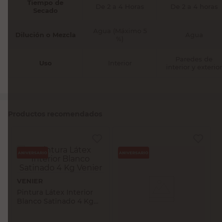
Tiempo de
De 2 a 4 Horas
De 2 a 4 horas
Secado
Agua (Máximo 5
Dilución o Mezcla
Agua
%)
Paredes de
Uso
Interior
interior y exterior
Productos recomendados
VENIER
Pintura Látex Interior
Blanco Satinado 4 Kg
Venier