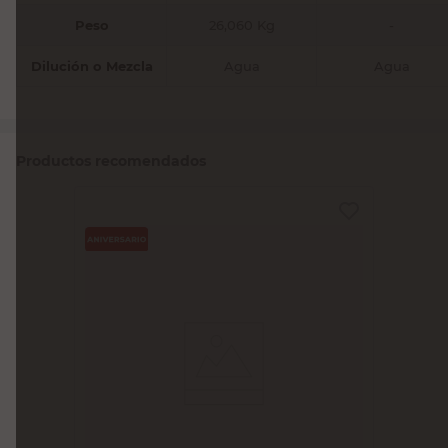
Peso
26,060 Kg
-
Dilución o Mezcla
Agua
Agua
Productos recomendados