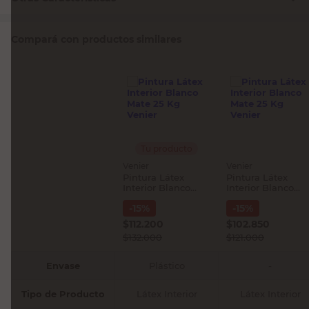
Compará con productos similares
Tu producto
Venier
Venier
Pintura Látex
Pintura Látex
Interior Blanco
Interior Blanco
Mate 25 Kg Venier
Mate 25 Kg Venier
-
15
%
-
15
%
$
112.200
$
102.850
$
132.000
$
121.000
Envase
Plástico
-
Tipo de Producto
Látex Interior
Látex Interior