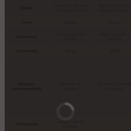
De 8 a 10 m² por
De 8 a 10 m² por
Rinde
litro y por mano.
litro y por mano.
Color
Blanco
Blanco
Rodillo, pincel y
Rodillo, pincel y
Aplicación
soplete
soplete
Contenido
25 Kg
25kg
Espacio
Paredes de
Paredes / Interio
Recomendado
interior
y exterior
Látex Interior
Dimension
-
Lavable