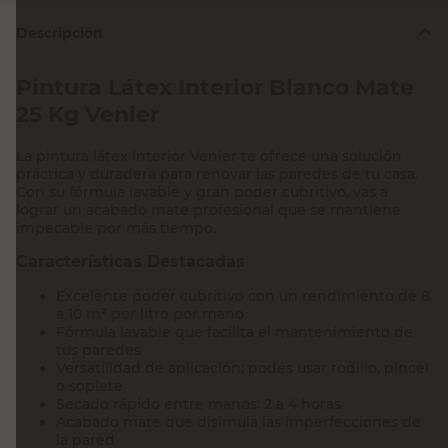
Descripción
Pintura Látex Interior Blanco Mate
25 Kg Venier
La pintura látex interior Venier te ofrece una solución
práctica y duradera para renovar las paredes de tu casa.
Con su fórmula lavable y gran poder cubritivo, vas a
lograr un acabado mate profesional que se mantiene
impecable por más tiempo.
Características Destacadas
Excelente poder cubritivo con un rendimiento de 8
a 10 m² por litro por mano
Fórmula lavable que facilita el mantenimiento de
tus paredes
Versatilidad de aplicación: podés usar rodillo, pincel
o soplete
Secado rápido entre manos: 2 a 4 horas
Acabado mate que disimula las imperfecciones de
la pared