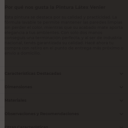
Por qué nos gusta la Pintura Látex Venier
Esta pintura se destaca por su calidad y practicidad. La
fórmula lavable te permite mantener las paredes limpias
sin perder el color, mientras que su acabado mate aporta
elegancia a tus ambientes. Con solo dos manos
conseguís una terminación perfecta, y al ser de industria
nacional, tenés garantizada su calidad. Hacé ahora tu
compra con retiro en el punto de entrega más próximo o
envío a domicilio.
Características Destacadas
Dimensiones
Materiales
Observaciones y Recomendaciones
Otras Características