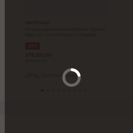
SINTEPLAST
Pintura Látex Interior/Exterior Blanco
Mate 20 Lts Antihongo Sinteplast
20%
$
78.392,00
$
97.990,00
PRECIO SIN IMPUESTOS NACIONALES:
$80.983,48
Agregar al carrito