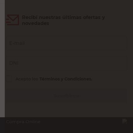
Recibí nuestras últimas ofertas y
novedades
E-mail
DNI
Acepto los
Términos y Condiciones.
Suscribirme
Compra Online