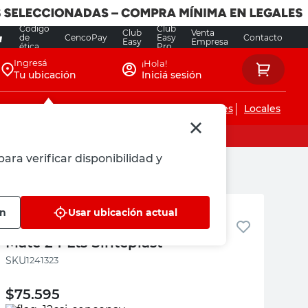
Código
Club
Club
Venta
de
CencoPay
Easy
Contacto
Easy
Empresa
ética
Pro
Ingresá
¡Hola!
Tu ubicación
Iniciá sesión
Servicios de instalaciones
Locales
ara verificar disponibilidad y
Sinteplast
ón
Usar ubicación actual
Pintura Látex Interior Blanco
Mate 24 Lts Sinteplast
:
1241323
$
75.595