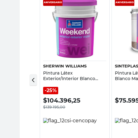
sta rápida
Vista rápida
SHERWIN WILLIAMS
SINTEPLA
 Interior
Pintura Látex
Pintura Lá
1 Lts Colorin
Exterior/Interior Blanco
Blanco Ma
Mate 20 Lts Sherwin
Sinteplast
Williams
25%
00
$
104.396,25
$
75.59
$
139.195,00