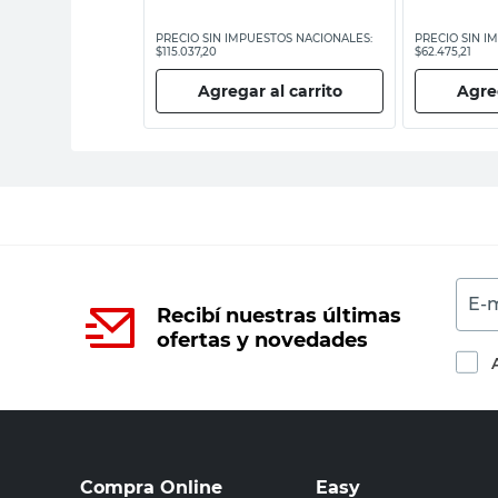
ESTOS NACIONALES:
PRECIO SIN IMPUESTOS NACIONALES:
PRECIO SIN I
$115.037,20
$62.475,21
 al carrito
Agregar al carrito
Agreg
E-m
Recibí nuestras últimas
ofertas y novedades
Compra Online
Easy