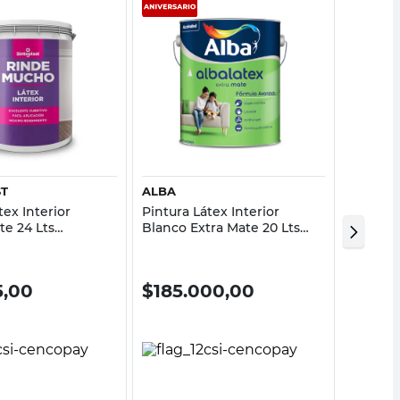
Vista rápida
Vista rápida
ST
ALBA
SINTEP
tex Interior
Pintura Látex Interior
Pintura
te 24 Lts
Blanco Extra Mate 20 Lts
Interio
Alba
Mate An
Sintepl
5,00
$
185.000,00
$
65.