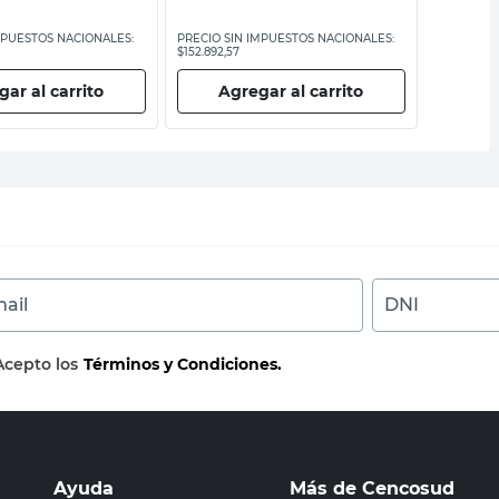
MPUESTOS NACIONALES:
PRECIO SIN IMPUESTOS NACIONALES:
PRECIO SI
$152.892,57
$53.719,01
ar al carrito
Agregar al carrito
Ag
ail
DNI
Acepto los
Términos y Condiciones.
Ayuda
Más de Cencosud