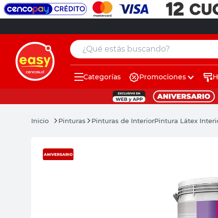
¿Qué estás buscando?
Categorías
Promociones
H
muebles
pintura
Pinturas
Pinturas de Interior
Pintura Látex Inter
escritorio
puertas
placard
espejo
sillas