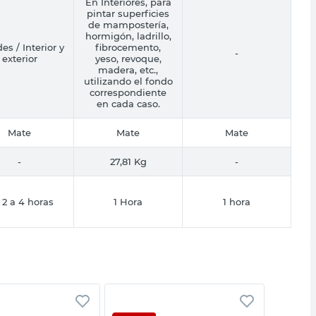
En Interiores, para
pintar superficies
de mampostería,
hormigón, ladrillo,
es / Interior y
fibrocemento,
-
exterior
yeso, revoque,
madera, etc.,
utilizando el fondo
correspondiente
en cada caso.
Mate
Mate
Mate
-
27,81 Kg
-
 2 a 4 horas
1 Hora
1 hora