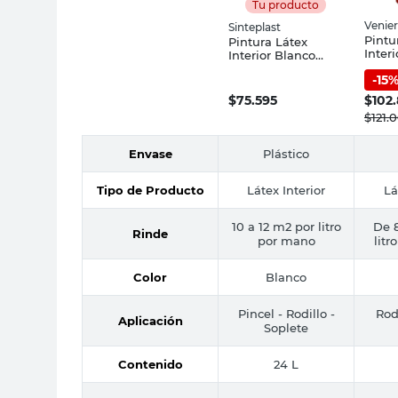
Tu producto
Venier
Sinteplast
Pintu
Pintura Látex
Inter
Interior Blanco
Mate 
Mate 24 Lts
-
15
Sinteplast
$
75.595
$
102
$
121.
Envase
Plástico
Tipo de Producto
Látex Interior
Lá
10 a 12 m2 por litro
De 8
Rinde
por mano
litr
Color
Blanco
Pincel - Rodillo -
Rodi
Aplicación
Soplete
Contenido
24 L