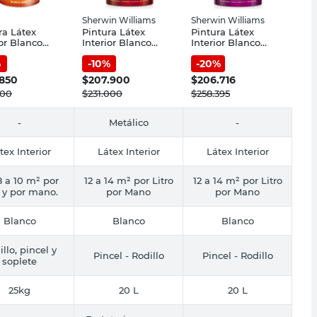
Sherwin Williams
Sherwin Williams
ra Látex
Pintura Látex
Pintura Látex
ior Blanco
Interior Blanco
Interior Blanco
25 Kg Venier
Mate 20 Lts
Mate 20 Lts
%
-
10
%
-
20
%
Sherwin Williams
Sherwin Williams
.850
$
207.900
$
206.716
000
$
231.000
$
258.395
-
Metálico
-
tex Interior
Látex Interior
Látex Interior
 a 10 m² por
12 a 14 m² por Litro
12 a 14 m² por Litro
o y por mano.
por Mano
por Mano
Blanco
Blanco
Blanco
llo, pincel y
Pincel - Rodillo
Pincel - Rodillo
soplete
25kg
20 L
20 L