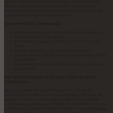
látex Casablanca de alta resistencia. Con un acabado
mate profesional y excelente poder cubritivo, esta
pintura está especialmente formulada para resistir las
condiciones climáticas más exigentes.
Características Destacadas
Máximo poder cubritivo y autolimpiante para un
mantenimiento más simple
Rendimiento superior de 9 a 12 m² por litro por
mano
Secado rápido en solo 1 hora entre manos
Acabado mate que disimula las imperfecciones de
la superficie
Bajo salpicado que facilita la aplicación y reduce el
desperdicio
Por qué nos gusta la Pintura Látex Exterior
Casablanca
Esta pintura de fabricación nacional te ofrece la
combinación perfecta entre durabilidad y facilidad de
aplicación. Con sus 10 Lts vas a poder cubrir grandes
superficies, y gracias a su fórmula de alta resistencia, vas
a mantener las paredes exteriores de tu casa protegidas
y con un aspecto renovado por más tiempo. Hacé tu