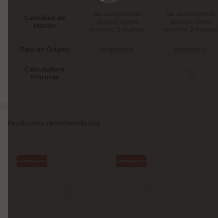
Se recomienda
Se recomienda
Cantidad de
aplicar como
aplicar como
Manos
mínimo 2 manos.
mínimo 2 manos
País de Origen
Argentina
Argentina
Calculadora
-
12
Pinturas
Productos recomendados