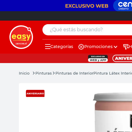
¿Qué estás buscando?
Categorías
Promociones
H
muebles
pintura
Pinturas
Pinturas de Interior
Pintura Látex Inter
escritorio
puertas
placard
sillon
espejo