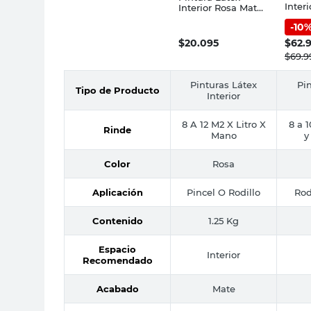
Inter
Interior Rosa Mate
Mate 
1.25 Kg Venier
-
10
Tersu
$
20.095
$
62.
$
69.9
Pinturas Látex
Pi
Tipo de Producto
Interior
8 A 12 M2 X Litro X
8 a 1
Rinde
Mano
y
Color
Rosa
Aplicación
Pincel O Rodillo
Rod
Contenido
1.25 Kg
Espacio
Interior
Recomendado
Acabado
Mate