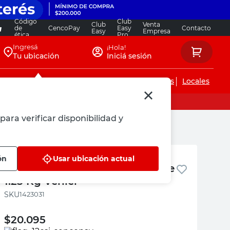
Código
Club
Club
Venta
de
CencoPay
Easy
Contacto
Easy
Empresa
ética
Pro
Ingresá
¡Hola!
Tu ubicación
Iniciá sesión
Servicios de instalaciones
Locales
para verificar disponibilidad y
Venier
ón
Usar ubicación actual
Pintura Látex Interior Rosa Mate
1.25 Kg Venier
:
1423031
$
20.095