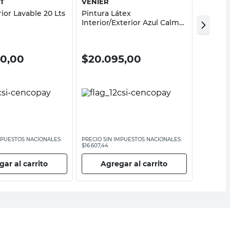
T
VENIER
DECOR
rior Lavable 20 Lts
Pintura Látex
Pintura 
Interior/Exterior Azul Calmo
Blanco 
Mate 1,25 Kg Venier
Decora
00,00
$
20.095,00
$
139
MPUESTOS NACIONALES:
PRECIO SIN IMPUESTOS NACIONALES:
PRECIO SI
$16.607,44
$115.694,22
ar al carrito
Agregar al carrito
Ag