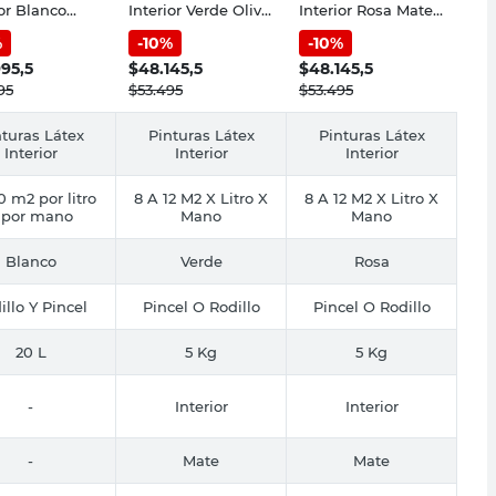
ior Blanco
Interior Verde Olivo
Interior Rosa Mate
20 Lts
Mate 5 Kg Venier
5 Kg Venier
%
-
10
%
-
10
%
ave
995,5
$
48.145,5
$
48.145,5
95
$
53.495
$
53.495
nturas Látex
Pinturas Látex
Pinturas Látex
Interior
Interior
Interior
0 m2 por litro
8 A 12 M2 X Litro X
8 A 12 M2 X Litro X
 por mano
Mano
Mano
Blanco
Verde
Rosa
illo Y Pincel
Pincel O Rodillo
Pincel O Rodillo
20 L
5 Kg
5 Kg
-
Interior
Interior
-
Mate
Mate