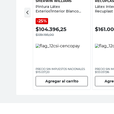
SHERWIN WILLIAMS
RECUPLAS
 Interior Verde
Pintura Látex
Látex Inte
 Lts Colorin
Exterior/Interior Blanco
Recuplast
Mate 20 Lts Sherwin
Williams
25%
00
$
104.396,25
$
161.0
$
139.195,00
ESTOS NACIONALES:
PRECIO SIN IMPUESTOS NACIONALES:
PRECIO SIN I
$115.037,20
$133.057,86
 al carrito
Agregar al carrito
Agreg