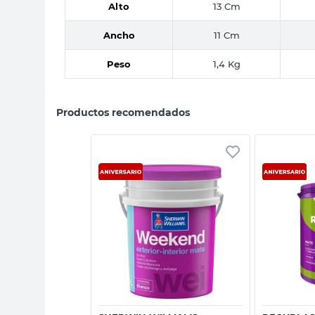
Alto
13 Cm
Ancho
11 Cm
Peso
1,4 Kg
Productos recomendados
sta rápida
Vista rápida