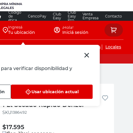
Código
Club
Club
Venta
de
CencoPay
Easy
Contacto
Easy
Empresa
ética
Pro
Ingresá
¡Hola!
Tu ubicación
Iniciá sesión
Servicios de instalaciones
Locales
para verificar disponibilidad y
Denzel
ión
Usar ubicación actual
Impregnante Satinado Al Agua
1 Lt Secado Rápido Denzel
:
1386492
$
17.595