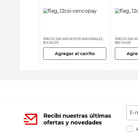
ESTOS NACIONALES:
PRECIO SIN IMPUESTOS NACIONALES:
PRECIO SIN I
$14.541,33
$92.144,63
 al carrito
Agregar al carrito
Agreg
E-m
Recibí nuestras últimas
ofertas y novedades