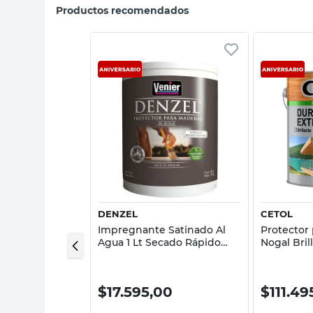
Productos recomendados
sta rápida
Vista rápida
DENZEL
CETOL
ra Maderas
Impregnante Satinado Al
Protector
ado 4 Lts Cetol
Agua 1 Lt Secado Rápido
Nogal Bril
Denzel
Duración 
,00
$
17.595,00
$
111.49