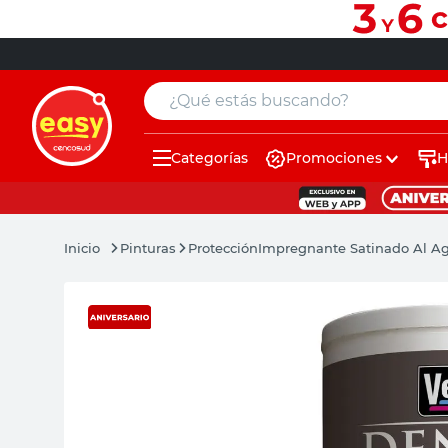
¿Qué estás buscando?
Categorías
Promociones
H
muebles
pintura
Pinturas
Protección
Impregnante Satinado Al Ag
escritorio
puertas
placard
sillon
espejo