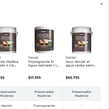
l
Denzel
Denzel
ctor Madera
Impregnante Al
lasur denzel al
ado 4 Lts
Agua Satinado 1 Lt
agua caoba satin
do Rápido
Secado Rápido
4lt
el
Denzel
795
$
17.595
$
65.795
reservador
Preservador
Preservador
Maderas
Maderas
Maderas
Marrón
Transparente
-