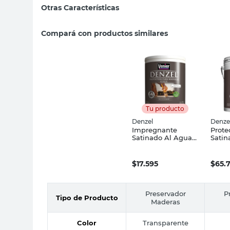
Otras Características
Compará con productos similares
Tu producto
Denzel
Denze
Impregnante
Prote
Satinado Al Agua 1
Satin
Lt Secado Rápido
Seca
Denzel
Denz
$
17.595
$
65.
Preservador
P
Tipo de Producto
Maderas
Color
Transparente