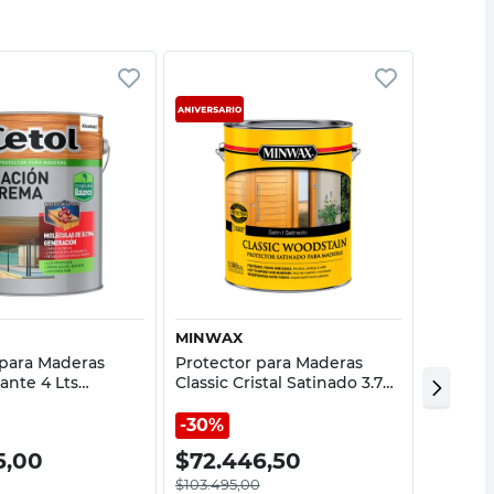
Vista rápida
Vista rápida
MINWAX
SHERWI
 para Maderas
Protector para Maderas
Impregn
lante 4 Lts
Classic Cristal Satinado 3.785
Brillan
Extrema Cetol
Lts Minwax
William
30%
5,00
$
72.446,50
$
32.
$
103.495,00