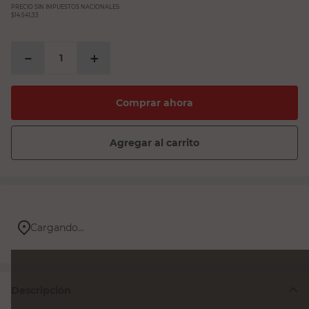
PRECIO SIN IMPUESTOS NACIONALES:
$14.541,33
－
＋
Comprar ahora
Agregar al carrito
Cargando...
Descripción