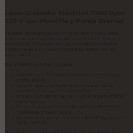
Lápiz Grabador Eléctrico 7200 Rpm
220 V con Plantilla y Punta Dremel
Personalizá tus proyectos con precisión y creatividad
usando este lápiz grabador eléctrico Dremel. Con una
potencia de 7200 rpm, vas a poder realizar grabados
profesionales en diversos materiales, desde madera
hasta metal.
Características Destacadas
Velocidad de 7200 rpm para grabados precisos y
profesionales
Versátil: apto para trabajar en madera, metal,
plástico, cuero, cartón y goma EVA
Incluye plantilla con letras y números para facilitar
tus proyectos
Punta de grabado especializada para diferentes
materiales (modelo 9924)
Diseño compacto y liviano de solo 0,39 Kg para un
mejor control
Por qué nos gusta el Lápiz Grabador Eléctrico