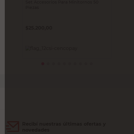
Set Accesorios Para Minitornos 50
Piezas
$
25.200,00
PRECIO SIN IMPUESTOS NACIONALES:
$20.826,45
Agregar al carrito
Recibí nuestras últimas ofertas y
novedades