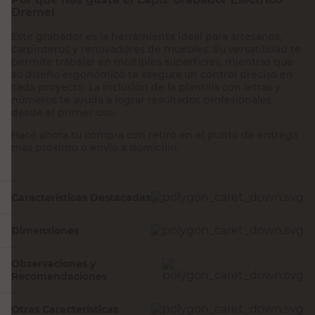
Dremel
Este grabador es la herramienta ideal para artesanos,
carpinteros y renovadores de muebles. Su versatilidad te
permite trabajar en múltiples superficies, mientras que
su diseño ergonómico te asegura un control preciso en
cada proyecto. La inclusión de la plantilla con letras y
números te ayuda a lograr resultados profesionales
desde el primer uso.
Hacé ahora tu compra con retiro en el punto de entrega
más próximo o envío a domicilio.
Características Destacadas
Dimensiones
Observaciones y
Recomendaciones
Otras Características