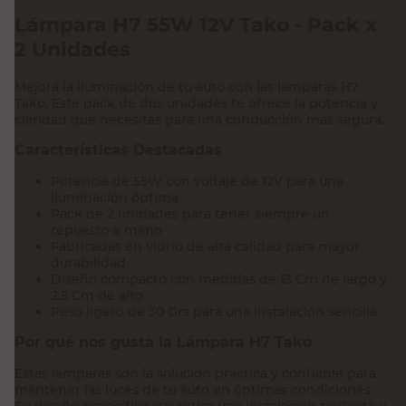
Lámpara H7 55W 12V Tako - Pack x
2 Unidades
Mejorá la iluminación de tu auto con las lámparas H7
Tako. Este pack de dos unidades te ofrece la potencia y
claridad que necesitás para una conducción más segura.
Características Destacadas
Potencia de 55W con voltaje de 12V para una
iluminación óptima
Pack de 2 unidades para tener siempre un
repuesto a mano
Fabricadas en vidrio de alta calidad para mayor
durabilidad
Diseño compacto con medidas de 13 Cm de largo y
2,5 Cm de alto
Peso ligero de 30 Grs para una instalación sencilla
Por qué nos gusta la Lámpara H7 Tako
Estas lámparas son la solución práctica y confiable para
mantener las luces de tu auto en óptimas condiciones.
Su diseño específico garantiza una instalación perfecta y