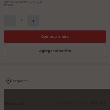
PRECIO SIN IMPUESTOS NACIONALES:
$9752,07
－
＋
Comprar ahora
Agregar al carrito
Cargando...
Descripción