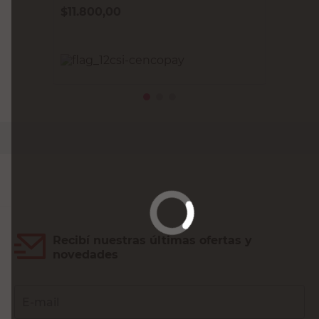
$
11.800,00
PRECIO SIN IMPUESTOS NACIONALES:
$9752,07
Agregar al carrito
Recibí nuestras últimas ofertas y
novedades
E-mail