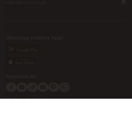
Más de Cencosud
Descargá nuestra App!
Seguinos en
Medios de pago
Atención al cliente
0810-999-EASY(3279)