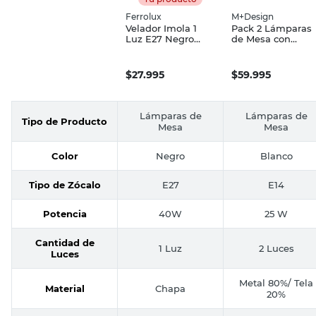
Ferrolux
M+Design
Velador Imola 1
Pack 2 Lámparas
Luz E27 Negro
de Mesa con
Ferrolux
Pantalla E14
Blanco Aznar
M+Design
$
27.995
$
59.995
Lámparas de
Lámparas de
Tipo de Producto
Mesa
Mesa
Color
Negro
Blanco
Tipo de Zócalo
E27
E14
Potencia
40W
25 W
Cantidad de
1 Luz
2 Luces
Luces
Metal 80%/ Tela
Material
Chapa
20%