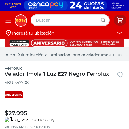
Buscar
Ingresá tu ubicación
muebles
Iniciá sesión
pintura
Iluminación
Iluminación Interior
Velador Imola 1 Luz E2
escritorio
Ferrolux
puertas
Velador Imola 1 Luz E27 Negro Ferrolux
placard
:
1342708
$
27.995
PRECIO SIN IMPUESTOS NACIONALES: