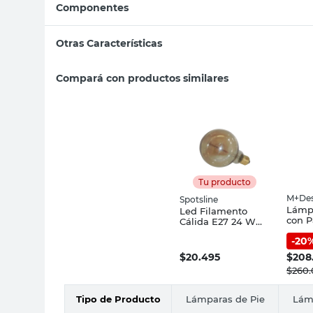
Componentes
Otras Características
Compará con productos similares
Tu producto
M+Des
Spotsline
Lámpa
Led Filamento
con P
Cálida E27 24 W
Beige
G95 Spotsline
-
20
M+De
$
20.495
$
208
$
260
Tipo de Producto
Lámparas de Pie
Lám