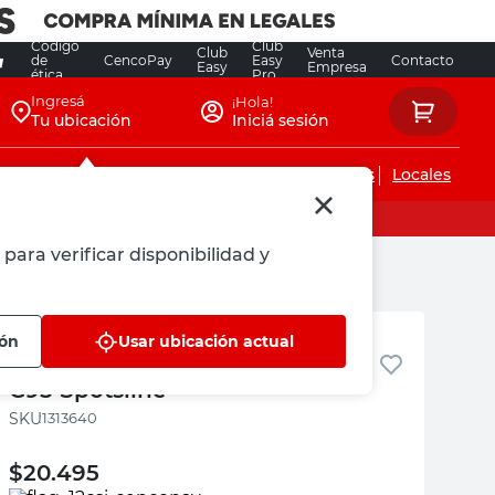
Código
Club
Club
Venta
de
CencoPay
Easy
Contacto
Easy
Empresa
ética
Pro
Ingresá
¡Hola!
Tu ubicación
Iniciá sesión
Servicios de instalaciones
Locales
para verificar disponibilidad y
Spotsline
ión
Usar ubicación actual
Led Filamento Cálida E27 24 W
G95 Spotsline
:
1313640
$
20.495