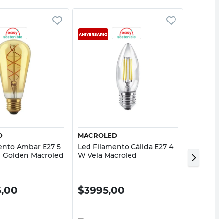
Vista rápida
Vista rápida
D
MACROLED
CANDEL
ento Ambar E27 5
Led Filamento Cálida E27 4
Led Fil
 Golden Macroled
W Vela Macroled
E27 4 
Candel
5,00
$
3995,00
$
49.