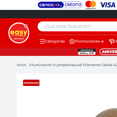
¿Qué estás buscando?
Categorías
Promociones
H
muebles
pintura
Iluminación
Lamparitas
Led Filamento Cálida E
escritorio
puertas
placard
sillon
espejo