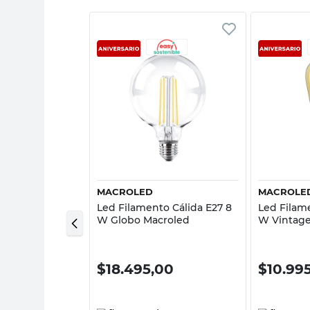
sta rápida
Vista rápida
MACROLED
MACROLE
o Cálida E27 4
Led Filamento Cálida E27 8
Led Filam
ICA
W Globo Macroled
W Vintage
00
$
18.495,00
$
10.99