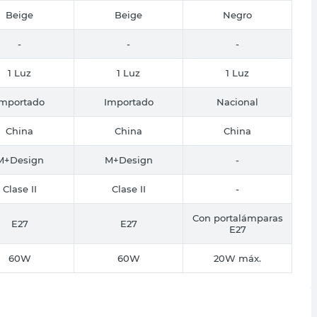
Beige
Beige
Negro
-
-
-
1 Luz
1 Luz
1 Luz
Importado
Importado
Nacional
China
China
China
M+Design
M+Design
-
Clase II
Clase II
-
Con portalámparas
E27
E27
E27
60W
60W
20W máx.