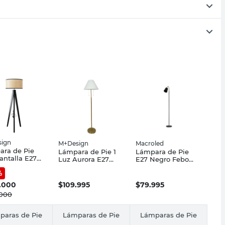
ign
M+Design
Macroled
ra de Pie
Lámpara de Pie 1
Lámpara de Pie
antalla E27
Luz Aurora E27
E27 Negro Febo
 Con pantalla
M+Design
Macroled
%
sign
.000
$
109.995
$
79.995
.000
paras de Pie
Lámparas de Pie
Lámparas de Pie