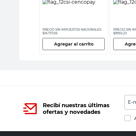
ESTOS NACIONALES:
PRECIO SIN IMPUESTOS NACIONALES:
PRECIO SIN I
$16.737,56
$9950,23
 al carrito
Agregar al carrito
Agreg
E-m
Recibí nuestras últimas
ofertas y novedades