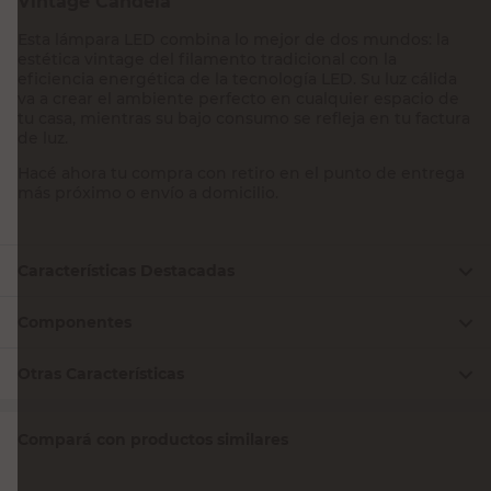
Vintage Candela
Esta lámpara LED combina lo mejor de dos mundos: la
estética vintage del filamento tradicional con la
eficiencia energética de la tecnología LED. Su luz cálida
va a crear el ambiente perfecto en cualquier espacio de
tu casa, mientras su bajo consumo se refleja en tu factura
de luz.
Hacé ahora tu compra con retiro en el punto de entrega
más próximo o envío a domicilio.
Características Destacadas
Componentes
Otras Características
Compará con productos similares