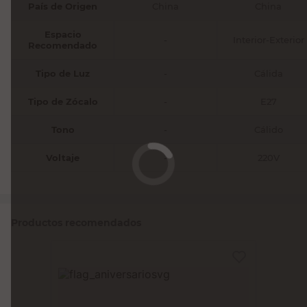
País de Origen
China
China
Espacio
-
Interior-Exterior
Recomendado
Tipo de Luz
-
Cálida
Tipo de Zócalo
-
E27
Tono
-
Cálido
Voltaje
-
220V
Productos recomendados