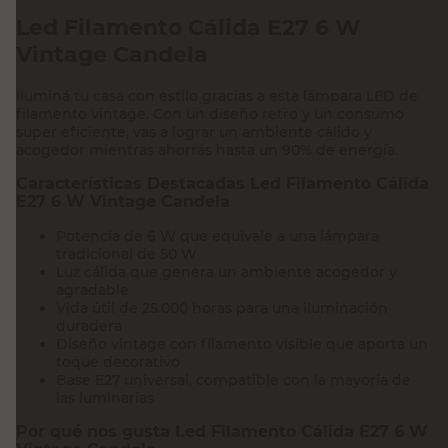
Led Filamento Cálida E27 6 W
Vintage Candela
Iluminá tu casa con estilo gracias a esta lámpara LED de
filamento vintage. Con un diseño retro y un consumo
super eficiente, vas a lograr un ambiente cálido y
acogedor mientras ahorrás hasta un 90% de energía.
Características Destacadas Led Filamento Cálida
E27 6 W Vintage Candela
Potencia de 6 W que equivale a una lámpara
tradicional de 50 W
Luz cálida que genera un ambiente acogedor y
agradable
Vida útil de 25.000 horas para una iluminación
duradera
Diseño vintage con filamento visible que aporta un
toque decorativo
Base E27 universal, compatible con la mayoría de
las luminarias
Por qué nos gusta Led Filamento Cálida E27 6 W