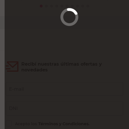
PRECIO SIN IMPUESTOS NACIONALES:
$3615,39
Agregar al carrito
Recibí nuestras últimas ofertas y
novedades
E-mail
DNI
Acepto los
Términos y Condiciones.