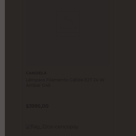
CANDELA
Lámpara Filamento Cálida E27 24 W
Ámbar G45
$
3995,00