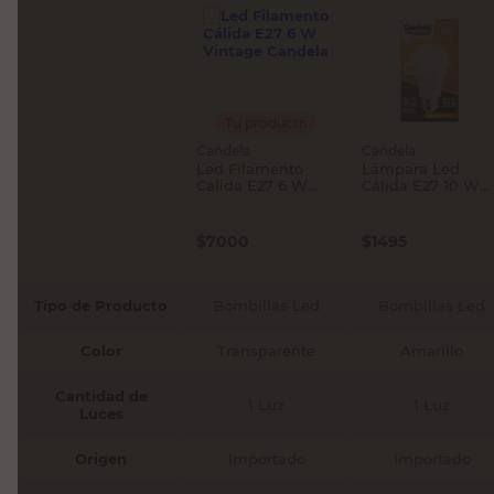
Tu producto
Candela
Candela
Led Filamento
Lámpara Led
Cálida E27 6 W
Cálida E27 10 W
Vintage Candela
Candela
$
7000
$
1495
Tipo de Producto
Bombillas Led
Bombillas Led
Color
Transparente
Amarillo
Cantidad de
1 Luz
1 Luz
Luces
Origen
Importado
Importado