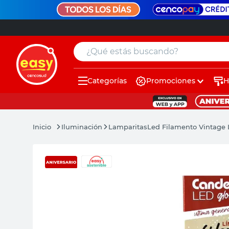
¿Qué estás buscando?
Categorías
Promociones
H
muebles
pintura
Iluminación
Lamparitas
Led Filamento Vintage 
escritorio
puertas
placard
sillon
espejo