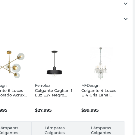
ign
Ferrolux
M+Design
nte 6 Luces
Colgante Cagliari 1
Colgante 4 Luces
orado Acrux
Luz E27 Negro
E14 Gris Lanai
sign
Ferrolux
M+Design
.995
$
27.995
$
99.995
Lámparas
Lámparas
Lámparas
Colgantes
Colgantes
Colgantes