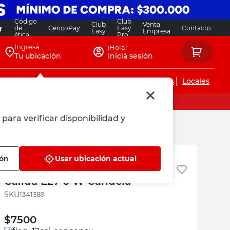
Código
Club
Club
Venta
de
CencoPay
Easy
Contacto
Easy
Empresa
ética
Pro
Ingresá
¡Hola!
Tu ubicación
Iniciá sesión
Servicios de instalaciones
Locales
para verificar disponibilidad y
Candela
ión
Usar ubicación actual
Led Filamento Vintage Luz
Cálida E27 6 W Candela
:
1341389
$
7500