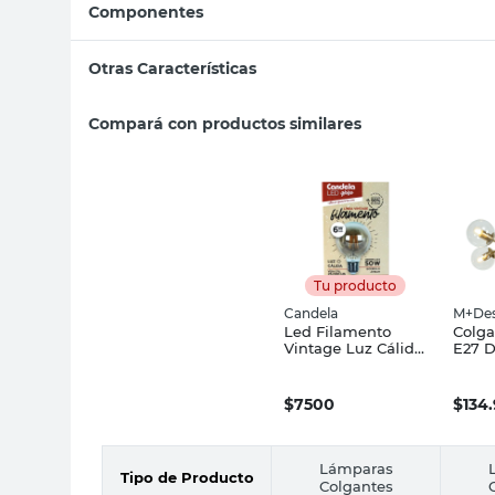
Componentes
Otras Características
Compará con productos similares
Tu producto
Candela
M+Des
Led Filamento
Colga
Vintage Luz Cálida
E27 D
E27 6 W Candela
M+De
$
7500
$
134
Lámparas
Tipo de Producto
Colgantes