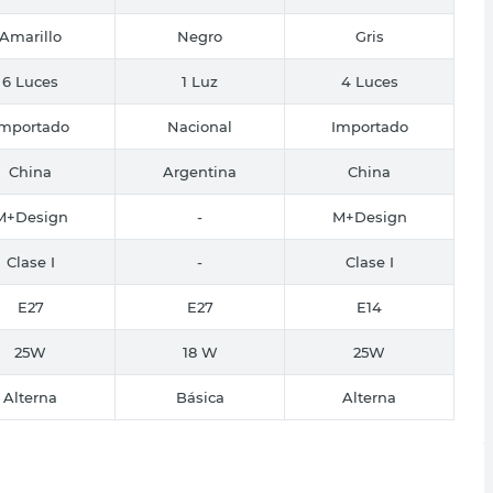
Amarillo
Negro
Gris
6 Luces
1 Luz
4 Luces
Importado
Nacional
Importado
China
Argentina
China
M+Design
-
M+Design
Clase I
-
Clase I
E27
E27
E14
25W
18 W
25W
Alterna
Básica
Alterna