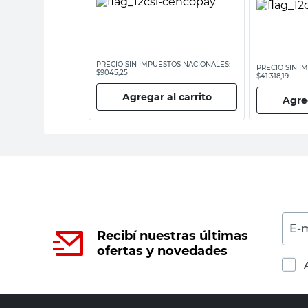
ESTOS NACIONALES:
PRECIO SIN IMPUESTOS NACIONALES:
PRECIO SIN I
$9045,25
$41.318,19
 al carrito
Agregar al carrito
Agreg
E-m
Recibí nuestras últimas
ofertas y novedades