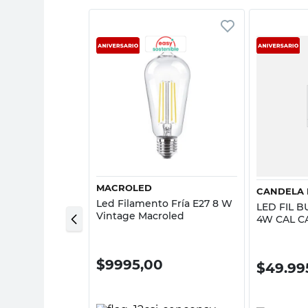
sta rápida
Vista rápida
MACROLED
CANDELA 
to Globo 6W
Led Filamento Fría E27 8 W
LED FIL 
Vintage Macroled
4W CAL C
00
$
9995,00
$
49.99