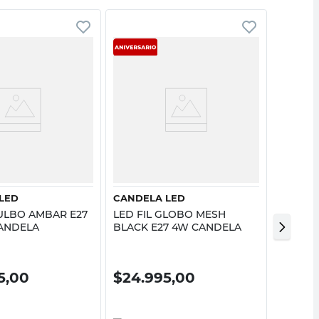
Vista rápida
Vista rápida
CANDEL
LED
CANDELA LED
Led Fi
BULBO AMBAR E27
LED FIL GLOBO MESH
Cálida 
ANDELA
BLACK E27 4W CANDELA
Candel
$
24.
5,00
$
24.995,00