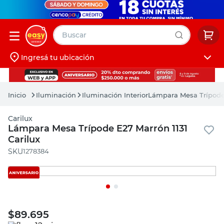
Buscar
Ingresá tu ubicación
muebles
Iniciá sesión
pintura
Iluminación
Iluminación Interior
Lámpara Mesa Trípode 
escritorio
Carilux
puertas
muebles
Lámpara Mesa Trípode E27 Marrón 1131
Carilux
placard
pintura
:
1278384
escritorio
puertas
placard
$
89.695