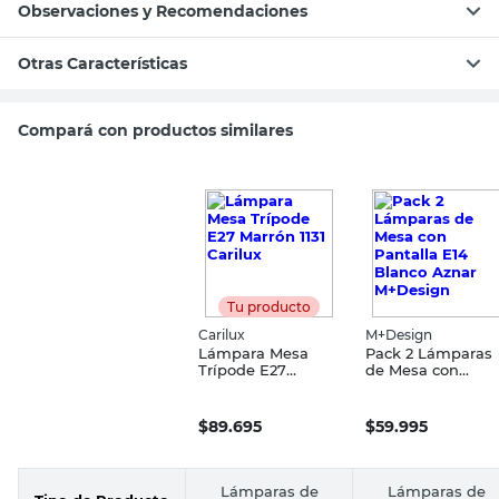
Observaciones y Recomendaciones
Otras Características
Compará con productos similares
Tu producto
Carilux
M+Design
Lámpara Mesa
Pack 2 Lámparas
Trípode E27
de Mesa con
Marrón 1131 Carilux
Pantalla E14
Blanco Aznar
M+Design
$
89.695
$
59.995
Lámparas de
Lámparas de