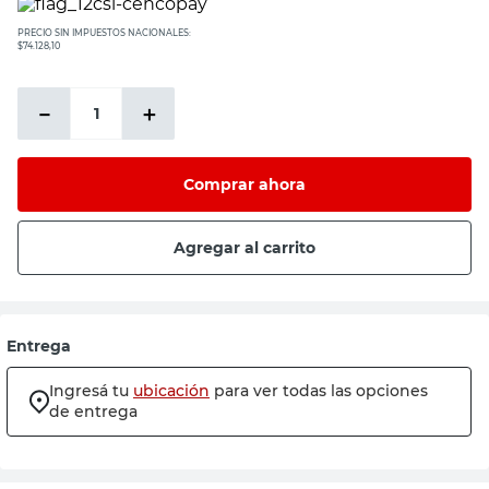
espejo
PRECIO SIN IMPUESTOS NACIONALES:
sillas
$74.128,10
sillon
－
＋
vanitory
ceramica
Comprar ahora
Agregar al carrito
Entrega
Ingresá tu
ubicación
para ver todas las opciones
de entrega