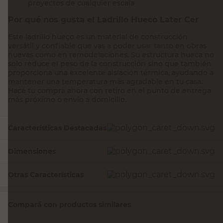
proyectos de cualquier escala
Por qué nos gusta el Ladrillo Hueco Later Cer
Este ladrillo hueco es un material de construcción
versátil y confiable que vas a poder usar tanto en obras
nuevas como en remodelaciones. Su estructura hueca no
solo reduce el peso de la construcción sino que también
proporciona una excelente aislación térmica, ayudando a
mantener una temperatura más agradable en tu casa.
Hacé tu compra ahora con retiro en el punto de entrega
más próximo o envío a domicilio.
Características Destacadas
Dimensiones
Otras Características
Compará con productos similares