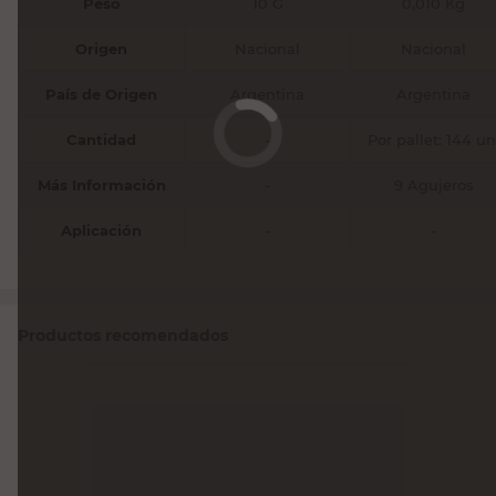
Peso
10 G
0,010 Kg
Origen
Nacional
Nacional
País de Origen
Argentina
Argentina
Cantidad
-
Por pallet: 144 un
Más Información
-
9 Agujeros
Aplicación
-
-
Productos recomendados