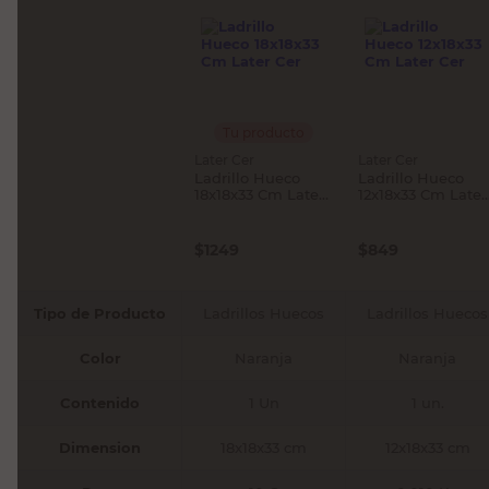
Tu producto
Later Cer
Later Cer
Ladrillo Hueco
Ladrillo Hueco
18x18x33 Cm Later
12x18x33 Cm Later
Cer
Cer
$
1249
$
849
Tipo de Producto
Ladrillos Huecos
Ladrillos Huecos
Color
Naranja
Naranja
Contenido
1 Un
1 un.
Dimension
18x18x33 cm
12x18x33 cm