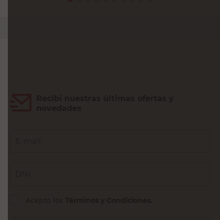
PRECIO SIN IMPUESTOS NACIONALES:
$3305,79
Agregar al carrito
Recibí nuestras últimas ofertas y
novedades
E-mail
DNI
Acepto los
Términos y Condiciones.