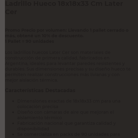
Ladrillo Hueco 18x18x33 Cm Later
Cer
Promo Precio por volumen: Llevando 1 pallet cerrado o
más, obtené un 10% de descuento.
1 Pallet = 90 unidades
Los ladrillos huecos Later Cer son materiales de
construcción de primera calidad, fabricados en
Argentina, ideales para levantar paredes resistentes y
durables. Sus dimensiones precisas y su diseño hueco te
permiten realizar construcciones más livianas y con
mejor aislación térmica.
Características Destacadas
Dimensiones exactas de 18x18x33 cm para una
colocación precisa
Diseño con cámaras de aire que mejoran el
aislamiento térmico
Fabricación nacional que garantiza calidad y
disponibilidad
Se comercializa en packs de 90 unidades para