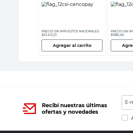
ESTOS NACIONALES:
PRECIO SIN IMPUESTOS NACIONALES:
PRECIO SIN I
$23.413,23
$1983,48
 al carrito
Agregar al carrito
Agreg
E-m
Recibí nuestras últimas
ofertas y novedades