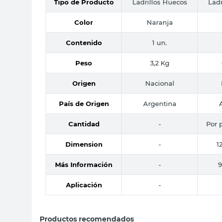
Tipo de Producto
Ladrillos Huecos
Ladr
Color
Naranja
Contenido
1 un.
Peso
3,2 Kg
Origen
Nacional
País de Origen
Argentina
Cantidad
-
Por p
Dimension
-
1
Más Información
-
9
Aplicación
-
Productos recomendados