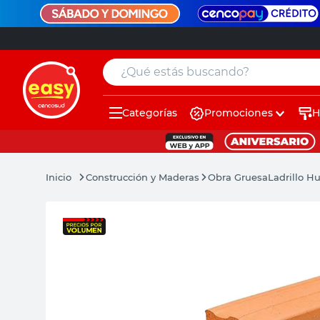
¿Qué estás buscando?
Categorías
Promociones
H
muebles
pintura
Construcción y Maderas
Obra Gruesa
Ladrillo H
escritorio
puertas
placard
espejo
sillas