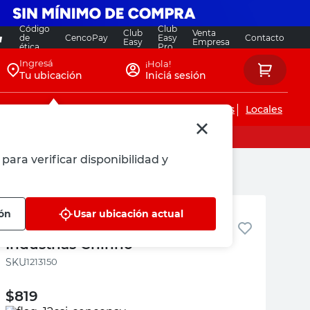
Código
Club
Club
Venta
de
CencoPay
Easy
Contacto
Easy
Empresa
ética
Pro
Ingresá
¡Hola!
Tu ubicación
Iniciá sesión
Servicios de instalaciones
Locales
para verificar disponibilidad y
Industrias Chirino
ión
Usar ubicación actual
Ladrillo Hueco 8X18X33 Cm
Industrias Chirino
:
1213150
$
819