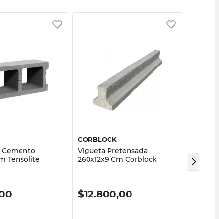
Vista rápida
Vista rápida
E
CORBLOCK
CORBL
e Cemento
Vigueta Pretensada
Viguet
m Tensolite
260x12x9 Cm Corblock
Cm Cor
,00
$
12.800,00
$
32.