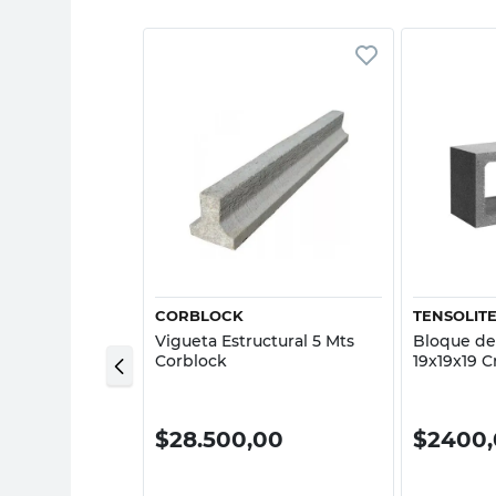
sta rápida
Vista rápida
EL NORTE
CORBLOCK
TENSOLIT
co 12X18X30 Cm
Vigueta Estructural 5 Mts
Bloque d
l Norte
Corblock
19x19x19 C
$
28.500,00
$
2400