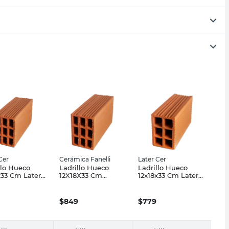
Cer
Cerámica Fanelli
Later Cer
llo Hueco
Ladrillo Hueco
Ladrillo Hueco
x33 Cm Later
12X18X33 Cm
12x18x33 Cm Later
Fanelli
Cer
$
849
$
779