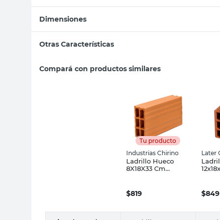
Dimensiones
Otras Características
Compará con productos similares
Tu producto
Industrias Chirino
Later 
Ladrillo Hueco
Ladri
8X18X33 Cm
12x18
Industrias Chirino
Cer
$
819
$
849