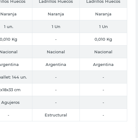
illos Huecos
Ladrillos Huecos
Ladrillos Huecos
Naranja
Naranja
Naranja
1 un.
1 Un
1 Un
0,010 Kg
-
0,010 Kg
Nacional
Nacional
Nacional
Argentina
Argentina
Argentina
allet: 144 un.
-
-
2x18x33 cm
-
-
 Agujeros
-
-
-
Estructural
-