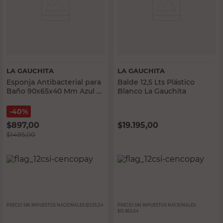
LA GAUCHITA
LA GAUCHITA
Esponja Antibacterial para
Balde 12,5 Lts Plástico
Baño 90x65x40 Mm Azul La
Blanco La Gauchita
Gauchita
40%
$
897,00
$
19.195,00
$
1495,00
PRECIO SIN IMPUESTOS NACIONALES:
$1235,54
PRECIO SIN IMPUESTOS NACIONALES:
$15.863,64