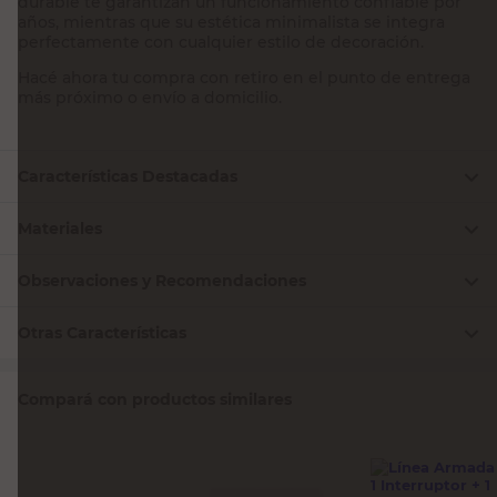
durable te garantizan un funcionamiento confiable por
años, mientras que su estética minimalista se integra
perfectamente con cualquier estilo de decoración.
Hacé ahora tu compra con retiro en el punto de entrega
más próximo o envío a domicilio.
Características Destacadas
Materiales
Observaciones y Recomendaciones
Otras Características
Compará con productos similares