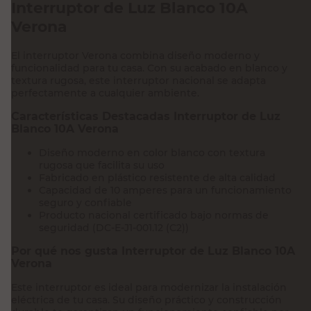
Interruptor de Luz Blanco 10A
Verona
El interruptor Verona combina diseño moderno y
funcionalidad para tu casa. Con su acabado en blanco y
textura rugosa, este interruptor nacional se adapta
perfectamente a cualquier ambiente.
Características Destacadas Interruptor de Luz
Blanco 10A Verona
Diseño moderno en color blanco con textura
rugosa que facilita su uso
Fabricado en plástico resistente de alta calidad
Capacidad de 10 amperes para un funcionamiento
seguro y confiable
Producto nacional certificado bajo normas de
seguridad (DC-E-J1-001.12 (C2))
Por qué nos gusta Interruptor de Luz Blanco 10A
Verona
Este interruptor es ideal para modernizar la instalación
eléctrica de tu casa. Su diseño práctico y construcción