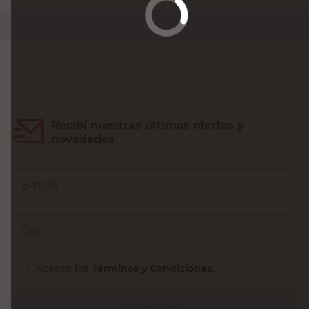
PRECIO SIN IMPUESTOS NACIONALES:
$2177,69
Agregar al carrito
Recibí nuestras últimas ofertas y
novedades
E-mail
DNI
Acepto los
Términos y Condiciones.
Suscribirme