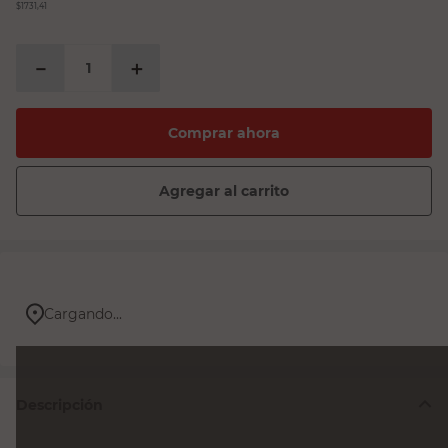
$1731,41
－
＋
Comprar ahora
Agregar al carrito
Cargando...
Descripción