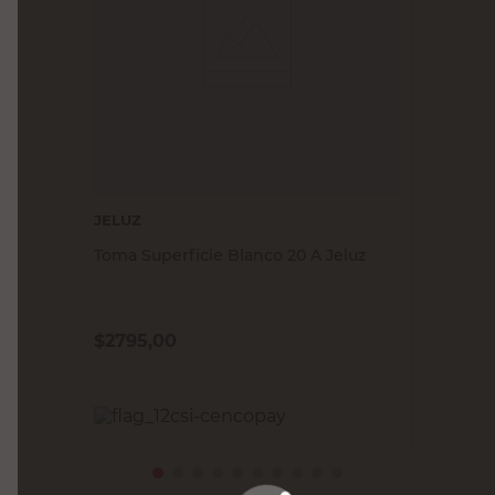
JELUZ
Toma Superficie Blanco 20 A Jeluz
$
2795,00