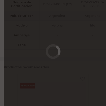
Número de
DC-E-S3-034.7-
DC-E-J1-001.12 (C2)
Certificación
DC-E-S3-035.9
País de Origen
Argentina
Argentina
Modelo
Verona
life
Amperaje
-
-
Tono
-
-
Productos recomendados