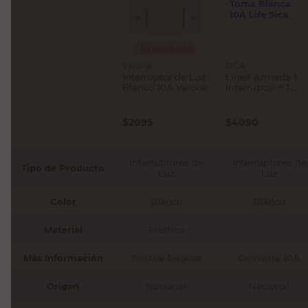
Tu producto
Verona
SICA
Interruptor de Luz
Línea Armada 1
Blanco 10A Verona
Interruptor + 1
Toma Blanca 10A
Life Sica
$
2095
$
4090
Interruptores de
Interruptores de
Tipo de Producto
Luz
Luz
Color
Blanco
Blanco
Material
Plástico
-
Más Información
Textura Rugosa
Corriente 10A
Origen
Nacional
Nacional