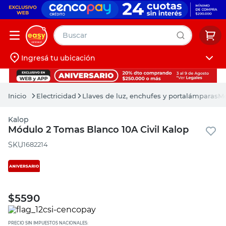
Buscar
Ingresá tu ubicación
muebles
Iniciá sesión
pintura
Electricidad
Llaves de luz, enchufes y portalámparas
Mó
escritorio
Kalop
puertas
Módulo 2 Tomas Blanco 10A Civil Kalop
placard
:
1682214
$
5590
PRECIO SIN IMPUESTOS NACIONALES: