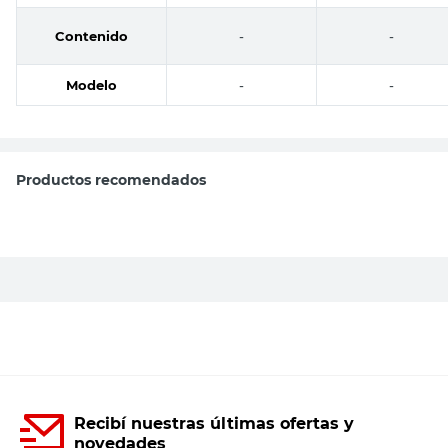
Contenido
-
-
Modelo
-
-
Productos recomendados
KALOP
Tapa Ciega Bastidor Blanco Universal
Kalop