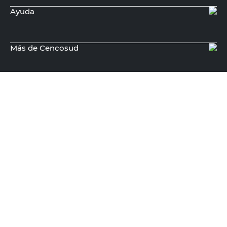
Recibí nuestras últimas ofertas y
novedades
E-mail
DNI
Acepto los
Términos y Condiciones.
Suscribirme
Compra Online