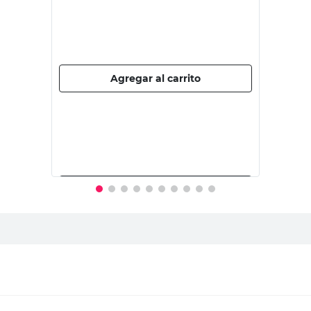
JELUZ
Tapón Ciego Blanco Platinum Jeluz
$
295,00
PRECIO SIN IMPUESTOS NACIONALES:
$243,81
Agregar al carrito