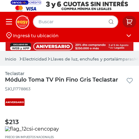
Buscar
Ingresá tu ubicación
muebles
Iniciá sesión
pintura
Electricidad
Llaves de luz, enchufes y portalámparas
Mó
escritorio
Teclastar
puertas
Módulo Toma TV Pin Fino Gris Teclastar
placard
:
1778863
$
213
PRECIO SIN IMPUESTOS NACIONALES: