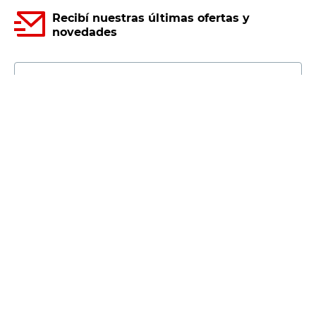
Recibí nuestras últimas ofertas y
novedades
E-mail
DNI
Acepto los
Términos y Condiciones.
Suscribirme
Compra Online
Easy