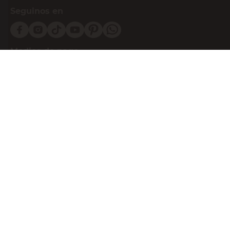
Seguinos en
Medios de pago
Atención al cliente
0810-999-EASY(3279)
0800-555-0055
Botón de arrepentimiento
Powered By