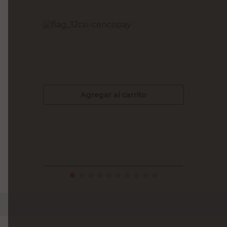
TECLASTAR
Módulo Interruptor Semiarmado
Blanco 16 A Teclastar
$
3495,00
PRECIO SIN IMPUESTOS NACIONALES:
$3162,90
Agregar al carrito