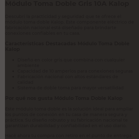
Módulo Toma Doble Gris 10A Kalop
Descubrí la practicidad y seguridad que te ofrece el
módulo toma doble Kalop. Este componente eléctrico de
fabricación nacional está diseñado para brindarte
conexiones confiables en tu casa.
Características Destacadas Módulo Toma Doble
Kalop
Diseño en color gris que combina con cualquier
ambiente
Capacidad de 10 amperios para conexiones seguras
Fabricación nacional con altos estándares de
calidad
Sistema de doble toma para mayor versatilidad
Por qué nos gusta Módulo Toma Doble Kalop
Este módulo toma doble es la solución ideal para ampliar
los puntos de conexión en tu casa de manera segura y
práctica. Su diseño robusto y su fabricación nacional te
garantizan durabilidad y confiabilidad en el uso diario.
Hacé ahora tu compra con retiro en el punto de entrega