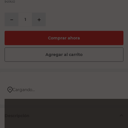
$4206,62
－
＋
Comprar ahora
Agregar al carrito
Cargando...
Descripción