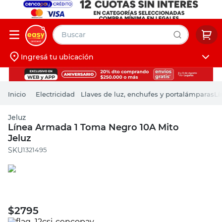
Buscar
Ingresá tu ubicación
muebles
Iniciá sesión
pintura
Electricidad
Llaves de luz, enchufes y portalámparas
Lí
escritorio
Jeluz
puertas
Línea Armada 1 Toma Negro 10A Mito
Jeluz
placard
:
1321495
$
2795