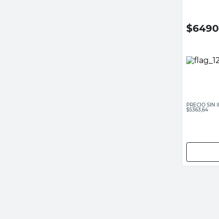
$
6490
PRECIO SIN
$5363,64