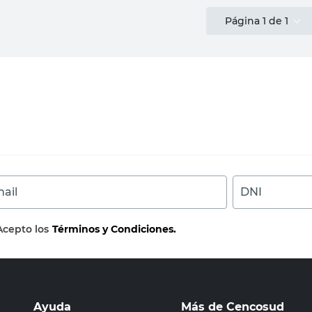
Página
1
de
1
ail
DNI
Acepto los
Términos y Condiciones.
Ayuda
Más de Cencosud