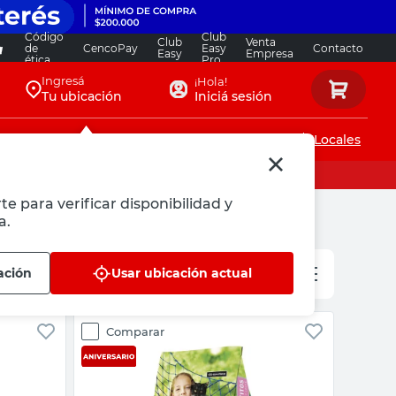
Código
Club
Club
Venta
de
CencoPay
Easy
Contacto
Easy
Empresa
ética
Pro
Ingresá
¡Hola!
Tu ubicación
Iniciá sesión
Servicios de instalaciones
Locales
te para verificar disponibilidad y
a.
ación
Usar ubicación actual
Comparar