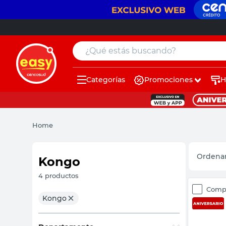
¿Qué estás buscando?
Categorías
Promociones
H
muebles
pintura
Home
escritorio
puertas
Kongo
placard
4
productos
Comp
sillon
Kongo
espejo