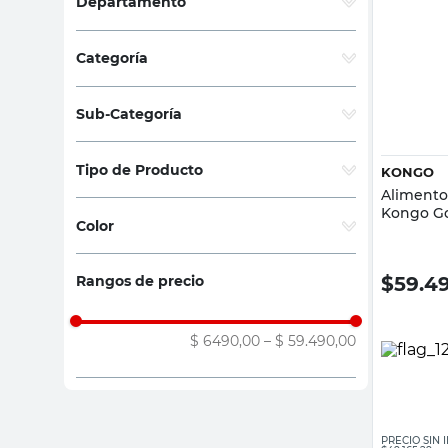
Departamento
sillas
Jardín y Aire Libre
(
4
)
ceramica
Categoría
vanitory
Mascotas
(
4
)
Sub-Categoría
Alimentos y snacks
(
4
)
Tipo de Producto
KONGO
Alimento
Alimentos para Gatos
(
3
)
Kongo G
Color
Alimentos para Perros
(
1
)
Marrón
(
3
)
$
59.4
Rangos de precio
Surtido
(
1
)
$ 6490,00
–
$ 59.490,00
PRECIO SIN