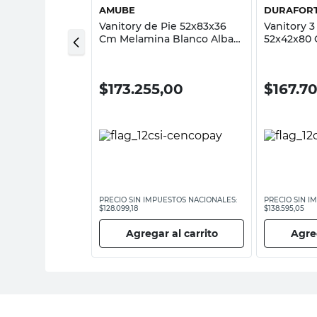
AMUBE
DURAFOR
oyar Azul 42x42
Vanitory de Pie 52x83x36
Vanitory 3
Cm Melamina Blanco Alba
52x42x80
Amube
CV301 Dur
,00
$
173.255,00
$
167.7
ESTOS NACIONALES:
PRECIO SIN IMPUESTOS NACIONALES:
PRECIO SIN I
$128.099,18
$138.595,05
 al carrito
Agregar al carrito
Agreg