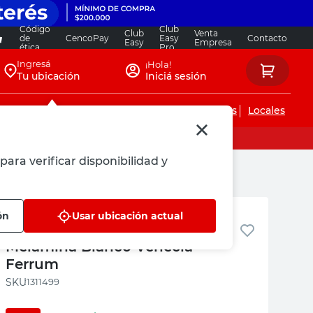
Código
Club
Club
Venta
de
CencoPay
Easy
Contacto
Easy
Empresa
ética
Pro
Ingresá
¡Hola!
Tu ubicación
Iniciá sesión
Servicios de instalaciones
Locales
para verificar disponibilidad y
Ferrum
ón
Usar ubicación actual
Vanitory 3 Agujeros 60x45 Cm
Melamina Blanco Venecia
Ferrum
:
1311499