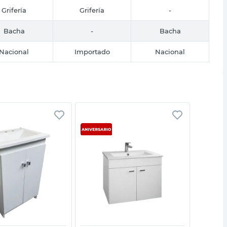
Grifería
Grifería
-
Bacha
-
Bacha
Nacional
Importado
Nacional
Vista rápida
Vista rápida