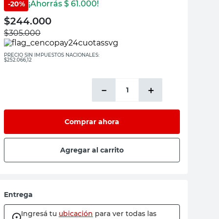
¡Ahorrás $
61.000
!
-
20
%
$
244.000
$
305.000
PRECIO SIN IMPUESTOS NACIONALES:
$252.066,12
－
＋
Comprar ahora
Agregar al carrito
Entrega
Ingresá tu
ubicación
para ver todas las