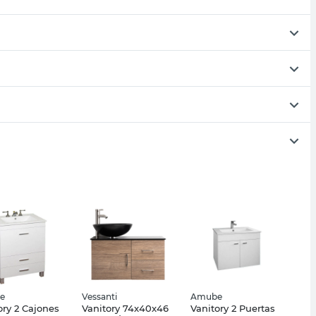
e
Vessanti
Amube
ory 2 Cajones
Vanitory 74x40x46
Vanitory 2 Puertas