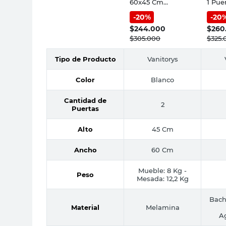
60x45 Cm
1 Pue
Melamina Blanco
Cm A
-
20
%
-
20
Venecia Ferrum
Blan
$
244.000
$
260
$
305.000
$
325.
Tipo de Producto
Vanitorys
Color
Blanco
Cantidad de
2
Puertas
Alto
45 Cm
Ancho
60 Cm
Mueble: 8 Kg -
Peso
Mesada: 12,2 Kg
Bach
Material
Melamina
A