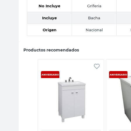
No Incluye
Gríferia
Incluye
Bacha
Origen
Nacional
Productos recomendados
sta rápida
Vista rápida