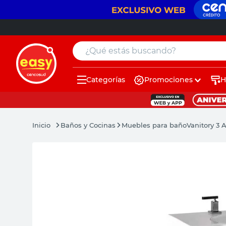
¿Qué estás buscando?
Categorías
Promociones
H
muebles
pintura
Baños y Cocinas
Muebles para baño
Vanitory 3
escritorio
puertas
placard
sillon
espejo