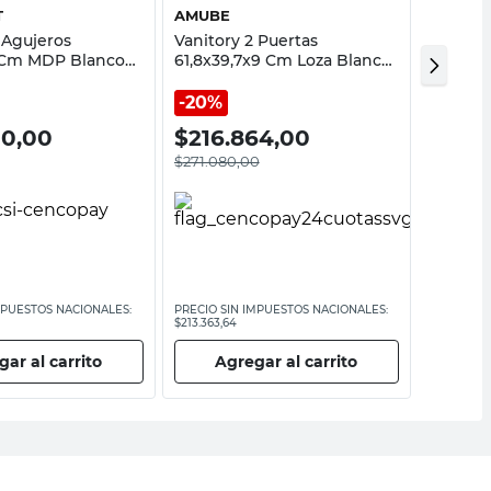
T
AMUBE
VESSAN
 Agujeros
Vanitory 2 Puertas
Vanitor
 Cm MDP Blanco
61,8x39,7x9 Cm Loza Blanco
Cm Mad
afort
Niza Amube
Vessant
20%
20%
00,00
$
216.864,00
$
556
$
271.080,00
$
695.00
MPUESTOS NACIONALES:
PRECIO SIN IMPUESTOS NACIONALES:
PRECIO SI
$213.363,64
$574.380,1
ar al carrito
Agregar al carrito
Ag