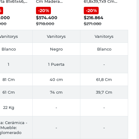
rta 81x61x46,7
Cm Madera
61,8x39,7x9 Cm
glomerado
Natural y Negro
Loza Blanco Niza
%
-
20
%
-
20
%
co Amube
Milán Vessanti
Amube
.000
$
574.400
$
216.864
000
$
718.000
$
271.080
Vanitorys
Vanitorys
Vanitorys
Blanco
Negro
Blanco
1
1 Puerta
-
81 Cm
40 cm
61,8 Cm
61 Cm
74 cm
39,7 Cm
22 Kg
-
-
a: Cerámica -
Mueble:
-
-
glomerado