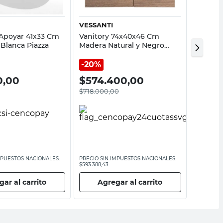
VESSANTI
VESSAN
Apoyar 41x33 Cm
Vanitory 74x40x46 Cm
Vanitor
 Blanca Piazza
Madera Natural y Negro
Cm Vidr
Milán Vessanti
20%
20%
0,00
$
574.400,00
$
296
$
718.000,00
$
370.00
MPUESTOS NACIONALES:
PRECIO SIN IMPUESTOS NACIONALES:
PRECIO SI
$593.388,43
$305.785,1
ar al carrito
Agregar al carrito
Ag