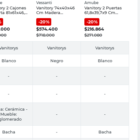
e
Vessanti
Amube
ory 2 Cajones
Vanitory 74x40x46
Vanitory 2 Puertas
rta 81x61x46,7
Cm Madera
61,8x39,7x9 Cm
glomerado
Natural y Negro
Loza Blanco Niza
%
-
20
%
-
20
%
co Amube
Milán Vessanti
Amube
.000
$
574.400
$
216.864
000
$
718.000
$
271.080
Vanitorys
Vanitorys
Vanitorys
Blanco
Negro
Blanco
-
-
-
-
-
-
a: Cerámica -
Mueble:
-
-
glomerado
Bacha
-
Bacha