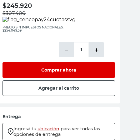
$
245.920
$
307.400
PRECIO SIN IMPUESTOS NACIONALES:
$254.049,59
－
＋
Comprar ahora
Agregar al carrito
Entrega
Ingresá tu
ubicación
para ver todas las
opciones de entrega