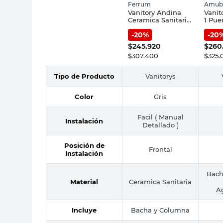
Ferrum
Amub
Vanitory Andina
Vanit
Ceramica Sanitaria
1 Pue
Blanco Ferrum
Cm A
-
20
%
-
20
Blan
$
245.920
$
260
$
307.400
$
325.
Tipo de Producto
Vanitorys
Color
Gris
Facil ( Manual
Instalación
Detallado )
Posición de
Frontal
Instalación
Bach
Material
Ceramica Sanitaria
A
Incluye
Bacha y Columna