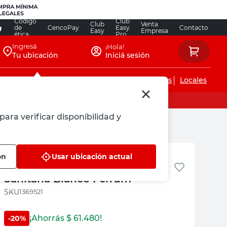
Código
Club
Club
Venta
de
CencoPay
Easy
Contacto
Easy
Empresa
ética
Pro
Ingresá
¡Hola!
Tu ubicación
Iniciá sesión
Servicios de instalaciones
Locales
para verificar disponibilidad y
Ferrum
ón
Usar ubicación actual
Vanitory Andina Ceramica
Sanitaria Blanco Ferrum
:
1369521
¡Ahorrás $
61.480
!
-
20
%