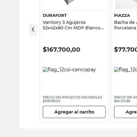
DURAFORT
PIAZZA
breponer
Vanitory 3 Agujeros
Bacha de 
13 Cm Rojo
52x42x80 Cm MDP Blanco
Porcelana
CV301 Durafort
,00
$
167.700,00
$
77.70
ESTOS NACIONALES:
PRECIO SIN IMPUESTOS NACIONALES:
PRECIO SIN I
$138.595,05
$64.214,88
 al carrito
Agregar al carrito
Agreg