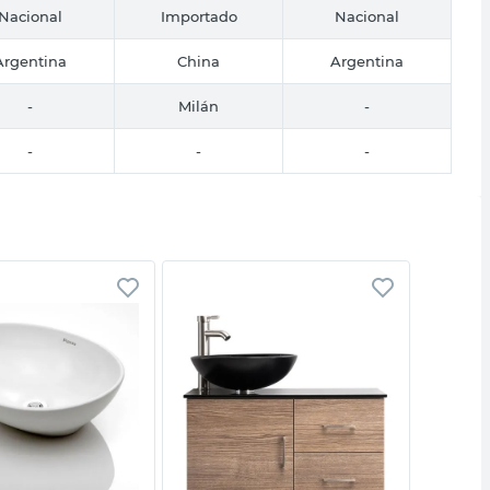
Nacional
Importado
Nacional
Argentina
China
Argentina
-
Milán
-
-
-
-
Vista rápida
Vista rápida