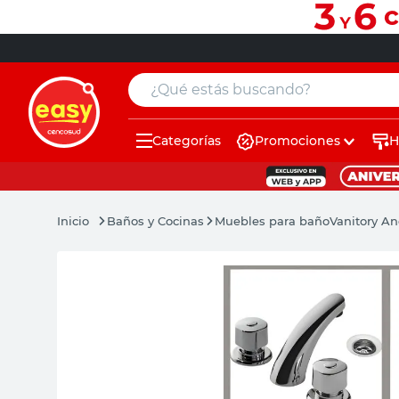
¿Qué estás buscando?
Categorías
Promociones
H
muebles
pintura
Baños y Cocinas
Muebles para baño
Vanitory An
escritorio
puertas
placard
sillon
espejo