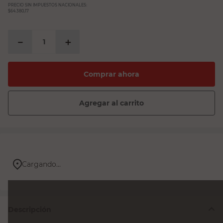
PRECIO SIN IMPUESTOS NACIONALES:
$64.380,17
－
＋
Comprar ahora
Agregar al carrito
Cargando...
Descripción