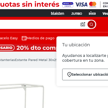
acelo Easy
Medios de pago
Tu ubicación
Ayudanos a localizarte 
stanterías
Estante Pared Metal 30x25x11 Cm Blanco Eurotecno
cobertura en tu zona.
Seleccionar ubicaci