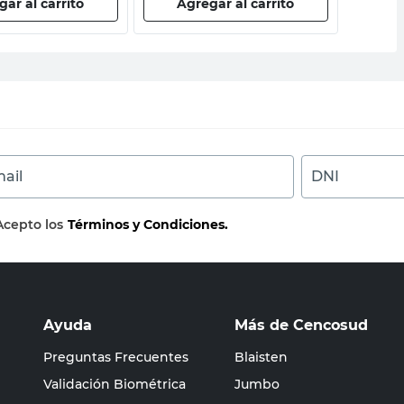
ar al carrito
Agregar al carrito
Ag
ail
DNI
Acepto los
Términos y Condiciones.
Ayuda
Más de Cencosud
Preguntas Frecuentes
Blaisten
Validación Biométrica
Jumbo