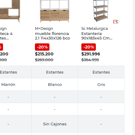
ign
M+Design
Sc Metalurgica
oteca 4
mueble florencia
Estantería
tes
2.1 114x30x126 bco
90x183x45 Cm
100x35 Cm
Metal Gris Sc
%
-
20
%
-
20
%
Marrón
Metalúrgica
al Atenea
.200
$
215.200
$
291.996
sign
.000
$
269.000
$
364.995
Estantes
Estantes
Estantes
Marrón
Blanco
Gris
-
-
-
-
-
-
-
Sin Cajones
-