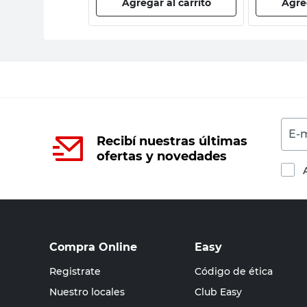
 al carrito
Agregar al carrito
Agreg
E-m
Recibí nuestras últimas
ofertas y novedades
Compra Online
Easy
Registrate
Código de ética
Nuestro locales
Club Easy