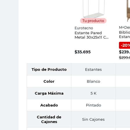
Tu producto
M+Des
Eurotecno
Bibli
Estante Pared
Estan
Metal 30x25x11 Cm
140x
Blanco Eurotecno
-
20
MDF 
Natur
$
35.695
$
239
M+De
$
299
Tipo de Producto
Estantes
Color
Blanco
Carga Máxima
5 K
Acabado
Pintado
Cantidad de
Sin Cajones
Cajones