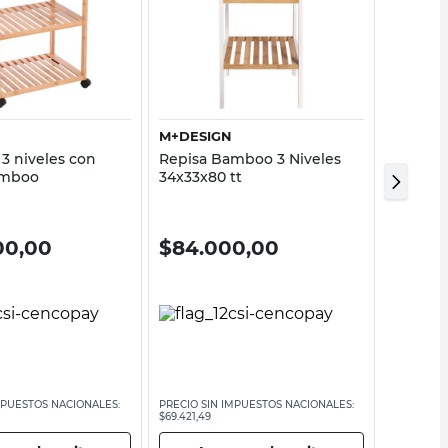
Vista rápida
Vista rápida
M+DESIGN
ELKAS
 3 niveles con
Repisa Bamboo 3 Niveles
Estant
amboo
34x33x80 tt
Negro E
00,00
$
84.000,00
$
29.
MPUESTOS NACIONALES:
PRECIO SIN IMPUESTOS NACIONALES:
PRECIO SI
$69.421,49
$24.789,26