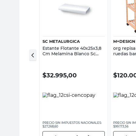
sta rápida
Vista rápida
GICA
SC METALURGICA
M+DESIGN
roondas 60x40
Estante Flotante 40x25x3,8
org repisa
 Blanco Sc
Cm Melamina Blanco Sc
ruedas b
Metalurgica
00
$
32.995,00
$
120.0
ESTOS NACIONALES:
PRECIO SIN IMPUESTOS NACIONALES:
PRECIO SIN I
$27.268,60
$99.173,56