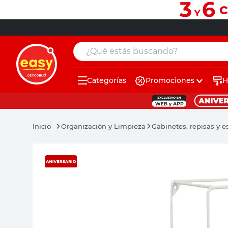
¿Qué estás buscando?
Categorías
Promociones
H
muebles
pintura
Organización y Limpieza
Gabinetes, repisas y e
escritorio
puertas
placard
sillon
espejo