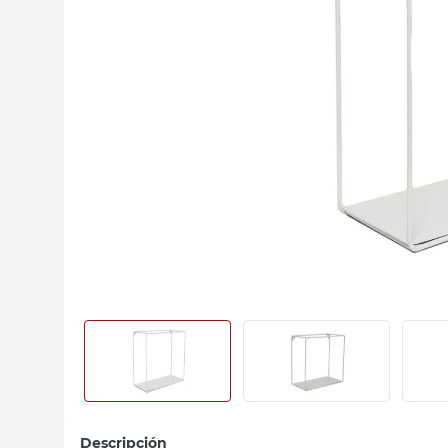
sillas
vanitory
ceramica
Descripción