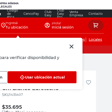
Código
Club
Club
Venta
de
CencoPay
Easy
Contacto
Easy
Empresa
ética
Pro
Ingresá
¡Hola!
Tu ubicación
Iniciá sesión
Servicios de instalaciones
Locales
para verificar disponibilidad y
Eurotecno
ón
Usar ubicación actual
Estante Pared Metal 30x25x11
Cm Blanco Eurotecno
:
1435407
$
35.695