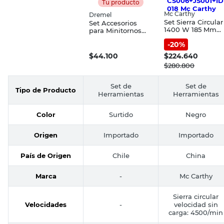
Tu producto
Mc Carthy
Dremel
Set Sierra Circular
Set Accesorios
1400 W 185 Mm
para Minitornos
4500 Rpm +
para Madera 20
-
20
%
Caladora + Taladr
Piezas Dremel
de Impacto
$
44.100
$
224.640
CS006+JS001+ID0
$
280.800
8 Mc Carthy
Set de
Set de
Tipo de Producto
Herramientas
Herramientas
Color
Surtido
Negro
Origen
Importado
Importado
País de Origen
Chile
China
Marca
-
Mc Carthy
Sierra circular
Velocidades
-
velocidad sin
carga: 4500/min