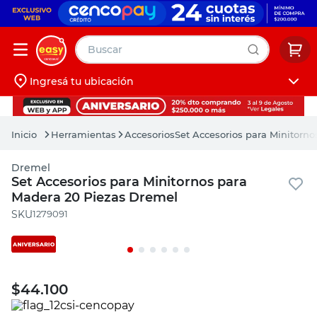
Buscar
Ingresá tu ubicación
muebles
Iniciá sesión
pintura
Herramientas
Accesorios
Set Accesorios para Minitorn
escritorio
Dremel
puertas
Set Accesorios para Minitornos para
Madera 20 Piezas Dremel
placard
:
1279091
$
44.100