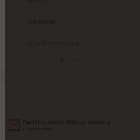
Bestway
$
49.990,00
PRECIO SIN IMPUESTOS NACIONALES:
$41.314,05
Agregar al carrito
Recibí nuestras últimas ofertas y
novedades