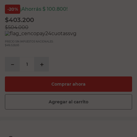
¡Ahorrás $
100.800
!
-
20
%
$
403.200
$
504.000
PRECIO SIN IMPUESTOS NACIONALES:
$416.528,93
－
＋
Comprar ahora
Agregar al carrito