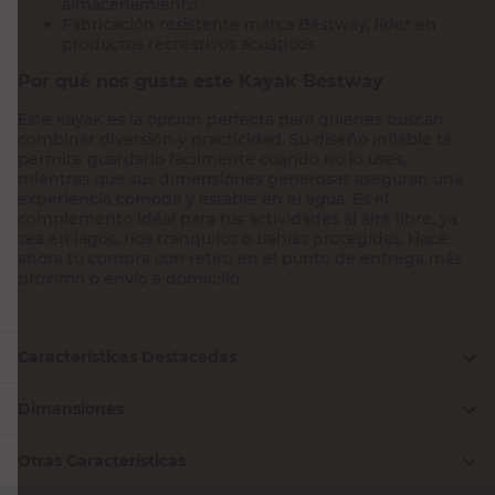
almacenamiento
Fabricación resistente marca Bestway, líder en
productos recreativos acuáticos
Por qué nos gusta este Kayak Bestway
Este kayak es la opción perfecta para quienes buscan
combinar diversión y practicidad. Su diseño inflable te
permite guardarlo fácilmente cuando no lo uses,
mientras que sus dimensiones generosas aseguran una
experiencia cómoda y estable en el agua. Es el
complemento ideal para tus actividades al aire libre, ya
sea en lagos, ríos tranquilos o bahías protegidas. Hacé
ahora tu compra con retiro en el punto de entrega más
próximo o envío a domicilio.
Características Destacadas
Dimensiones
Otras Características