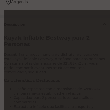
Cargando...
Descripción
Kayak Inflable Bestway para 2
Personas
Descubrí una nueva manera de disfrutar del agua con
este kayak inflable Bestway, diseñado para dos personas.
Con sus amplias dimensiones de 321x88x42 cm, vas a
poder compartir aventuras acuáticas con total
comodidad y seguridad.
Características Destacadas
Diseño espacioso con dimensiones de 321x88x42
cm para mayor estabilidad en el agua
Capacidad para 2 personas, ideal para salidas
compartidas
Estructura inflable que facilita el transporte y