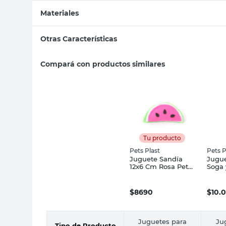
Materiales
Otras Características
Compará con productos similares
Tu producto
Pets Plast
Pets P
Juguete Sandía
Jugue
12x6 Cm Rosa Pets
Soga 
Plast
Mm x
Pets 
$
8690
$
10.
Juguetes para
Ju
Tipo de Producto