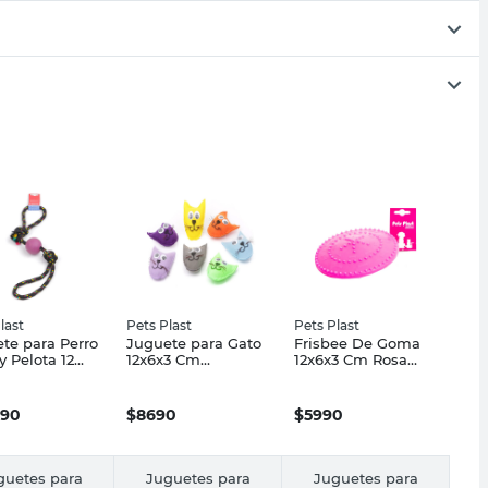
last
Pets Plast
Pets Plast
te para Perro
Juguete para Gato
Frisbee De Goma
y Pelota 12
12x6x3 Cm
12x6x3 Cm Rosa
 70 Cm Negro
Multicolor Pet's
Pets Plast
Plast
Plast
090
$
8690
$
5990
guetes para
Juguetes para
Juguetes para