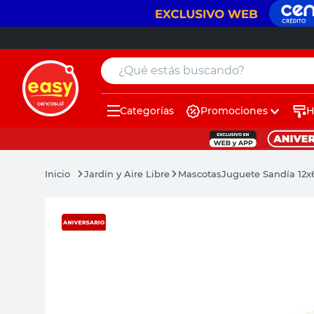
¿Qué estás buscando?
Categorías
Promociones
H
muebles
pintura
Jardín y Aire Libre
Mascotas
Juguete Sandía 12x
escritorio
puertas
placard
sillon
espejo