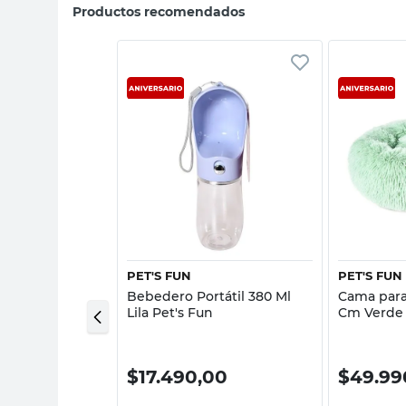
Productos recomendados
sta rápida
Vista rápida
PET'S FUN
PET'S FUN
 Perro 2.5''x34
Bebedero Portátil 380 Ml
Cama para
et's Fun
Lila Pet's Fun
Cm Verde 
0
$
17.490,00
$
49.99