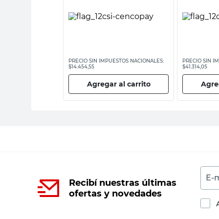
ESTOS NACIONALES:
PRECIO SIN IMPUESTOS NACIONALES:
PRECIO SIN I
$14.454,55
$41.314,05
 al carrito
Agregar al carrito
Agreg
E-m
Recibí nuestras últimas
ofertas y novedades