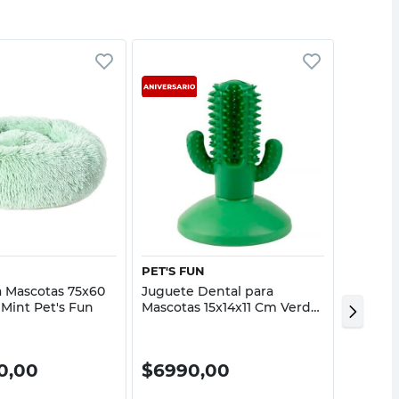
Vista rápida
Vista rápida
PET'S FUN
PET'S F
 Mascotas 75x60
Juguete Dental para
Juguete
Mint Pet's Fun
Mascotas 15x14x11 Cm Verde
15x6x5 
Pet's Fun
0,00
$
6990,00
$
399