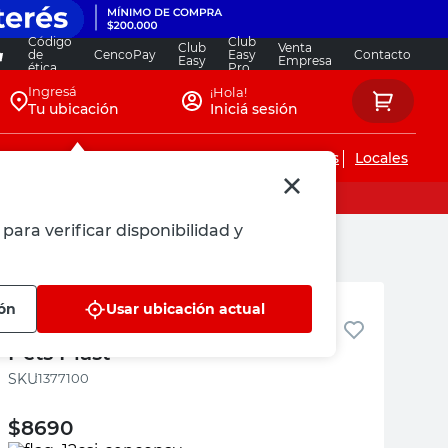
Código
Club
Club
Venta
de
CencoPay
Easy
Contacto
Easy
Empresa
ética
Pro
Ingresá
¡Hola!
Tu ubicación
Iniciá sesión
Servicios de instalaciones
Locales
para verificar disponibilidad y
Pets Plast
ión
Usar ubicación actual
Juguete Sandía 12x6 Cm Rosa
Pets Plast
:
1377100
$
8690