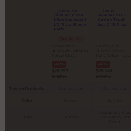
Tu producto
Blanco Paris
Blanco Paris
Juego de Sábanas
Juego Sabanas
Percal Ultra
Paris Cotton Touc
Suavidad 1 1/2
Lisa 2 1/2 Plaza
-
40
%
-
40
%
Plaza Blanco Paris
$
25.797
$
28.245
$
42.995
$
47.075
Tipo de Producto
Cubrecamas
Cubrecamas
Color
Surtido
Surtido
Natural, Gris Claro
Tono
Surtido
Gris Medio, Gris
Oscuro