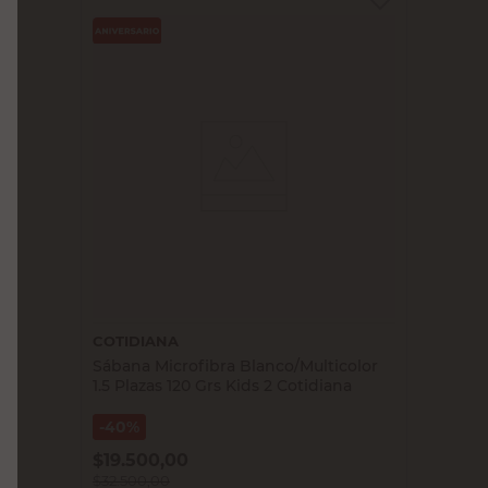
COTIDIANA
Sábana Microfibra Blanco/Multicolor
1.5 Plazas 120 Grs Kids 2 Cotidiana
40%
$
19.500,00
$
32.500,00