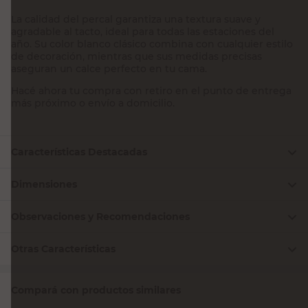
La calidad del percal garantiza una textura suave y
agradable al tacto, ideal para todas las estaciones del
año. Su color blanco clásico combina con cualquier estilo
de decoración, mientras que sus medidas precisas
aseguran un calce perfecto en tu cama.
Hacé ahora tu compra con retiro en el punto de entrega
más próximo o envío a domicilio.
Características Destacadas
Dimensiones
Observaciones y Recomendaciones
Otras Características
Compará con productos similares