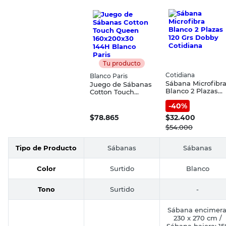
Tu producto
Cotidiana
Blanco Paris
Sábana Microfibr
Juego de Sábanas
Blanco 2 Plazas
Cotton Touch
120 Grs Dobby
Queen 160x200x30
-
40
%
Cotidiana
144H Blanco Paris
$
78.865
$
32.400
$
54.000
Tipo de Producto
Sábanas
Sábanas
Color
Surtido
Blanco
Tono
Surtido
-
Sábana encimera
230 x 270 cm /
Sábana bajera: 15