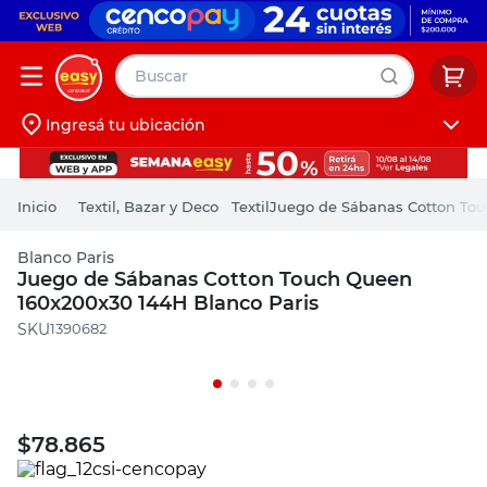
Buscar
Ingresá tu ubicación
muebles
Iniciá sesión
pintura
Textil, Bazar y Deco
Textil
Juego de Sábanas Cotton Tou
escritorio
Blanco Paris
puertas
Juego de Sábanas Cotton Touch Queen
160x200x30 144H Blanco Paris
placard
:
1390682
$
78.865