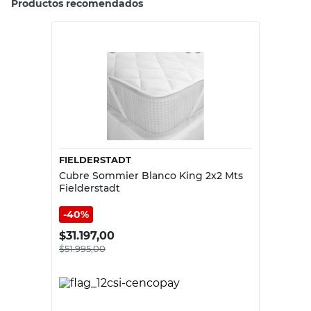
Productos recomendados
FIELDERSTADT
Cubre Sommier Blanco King 2x2 Mts
Fielderstadt
40%
$
31.197,00
$
51.995,00